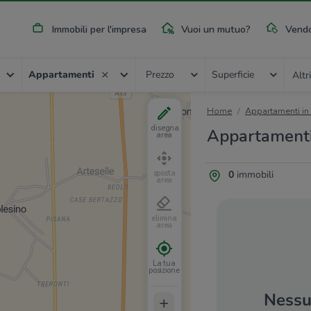
Immobili per l'impresa
Vuoi un mutuo?
Vendo
Appartamenti
Prezzo
Superficie
Altri
Home
Appartamenti in
disegna
Appartamenti 
area
0
immobili
sposta
area
elimina
area
La tua
posizione
Nessun
+