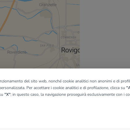
funzionamento del sito web, nonché cookie analitici non anonimi e di profila
ersonalizzata. Per accettare i cookie analitici e di profilazione, clicca su
"A
 su
"X"
; in questo caso, la navigazione proseguirà esclusivamente con i coo
quadro
© OpenMapTiles
|
© OpenStreetMap contributors