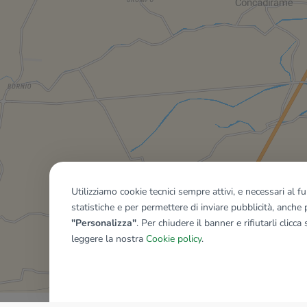
Utilizziamo cookie tecnici sempre attivi, e necessari al 
statistiche e per permettere di inviare pubblicità, anche p
"Personalizza"
. Per chiudere il banner e rifiutarli clicca
leggere la nostra
Cookie policy
.
Mostra tutti gli immobili del ri