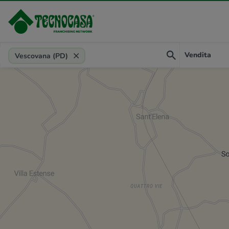
Provincia, comune, zona, riferimento
Vendita
Vescovana (PD)