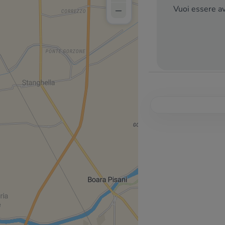
–
Vuoi essere av