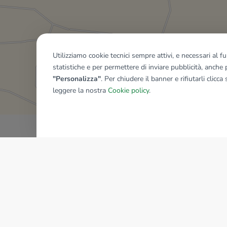
Utilizziamo cookie tecnici sempre attivi, e necessari al 
statistiche e per permettere di inviare pubblicità, anche p
Mostra tutti gli immobili del ri
"Personalizza"
. Per chiudere il banner e rifiutarli clicca
leggere la nostra
Cookie policy
.
AZIENDA
La storia del Gruppo
I nostri brand
Struttura del Gruppo
Il gruppo nel mondo
Lavora con noi
Bilancio di sostenibilità