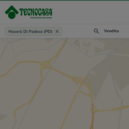
Provincia, comune, zona, riferimento
Vendita
Maserà Di Padova (PD)