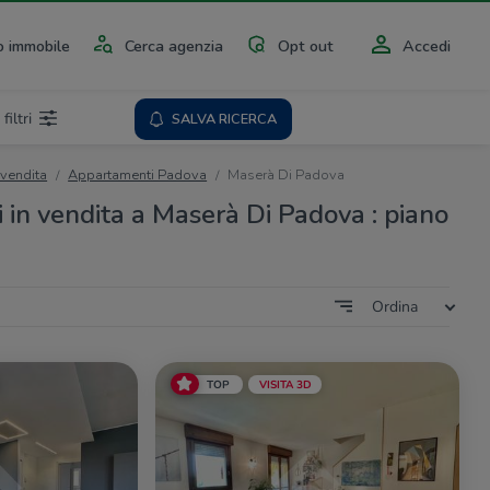
 immobile
Cerca agenzia
Opt out
Accedi
 filtri
SALVA RICERCA
 vendita
Appartamenti Padova
Maserà Di Padova
in vendita a Maserà Di Padova : piano
Ordina
TOP
VISITA 3D