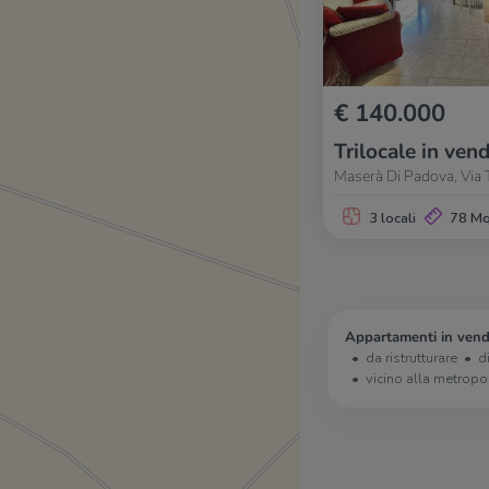
€ 140.000
Trilocale in vend
Maserà Di Padova, Via 
3 locali
78 M
Appartamenti in vend
da ristrutturare
d
vicino alla metropo