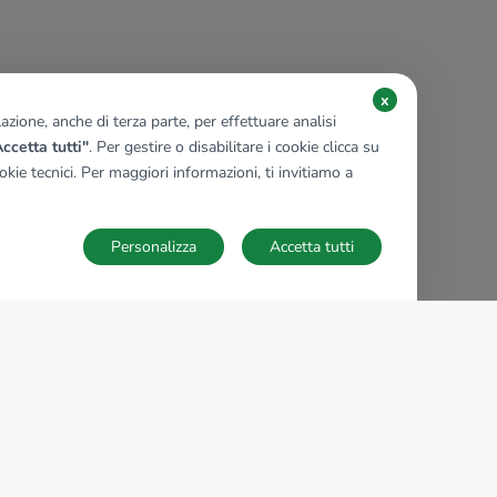
x
zione, anche di terza parte, per effettuare analisi
ccetta tutti"
. Per gestire o disabilitare i cookie clicca su
kie tecnici. Per maggiori informazioni, ti invitiamo a
Personalizza
Accetta tutti
TECNOCASA NEL MONDO
,
,
,
,
,
,
,
Italia
Spagna
Ungheria
Messico
Polonia
Francia
Germania
,
,
Tunisia
Thailandia
Repubblica di San Marino
Impostazioni Cookies