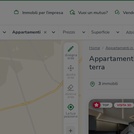
Immobili per l'impresa
Vuoi un mutuo?
Vendo
Appartamenti
Prezzo
Superficie
Altri
Home
Appartamenti in
disegna
Appartamenti 
area
terra
sposta
area
3
immobili
elimina
area
TOP
VISITA 3D
La tua
posizione
+