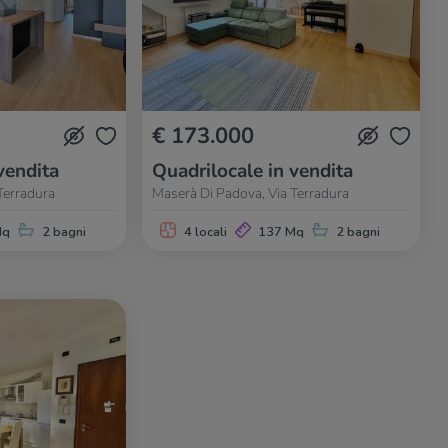
€ 173.000
vendita
Quadrilocale in vendita
Terradura
Maserà Di Padova, Via Terradura
Mq
2 bagni
4 locali
137 Mq
2 bagni