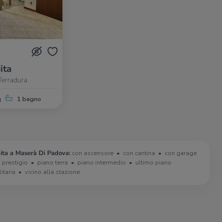
ita
Terradura
q
1 bagno
ita a Maserà Di Padova:
con ascensore
con cantina
con garage
i prestigio
piano terra
piano intermedio
ultimo piano
litana
vicino alla stazione