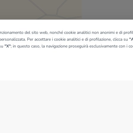
funzionamento del sito web, nonché cookie analitici non anonimi e di profila
ersonalizzata. Per accettare i cookie analitici e di profilazione, clicca su
"A
quadro
 su
"X"
; in questo caso, la navigazione proseguirà esclusivamente con i coo
© OpenMapTiles
|
© OpenStreetMap contributors
NEWS
News dal Gruppo Tecnocasa