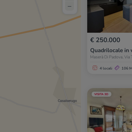
–
€ 250.000
Quadrilocale in 
Maserà Di Padova, Via 
4 locali
106 
VISITA 3D