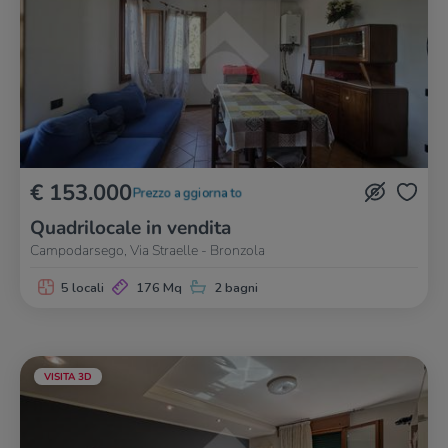
€ 153.000
Prezzo aggiornato
Quadrilocale in vendita
Campodarsego, Via Straelle - Bronzola
5 locali
176 Mq
2 bagni
VISITA 3D