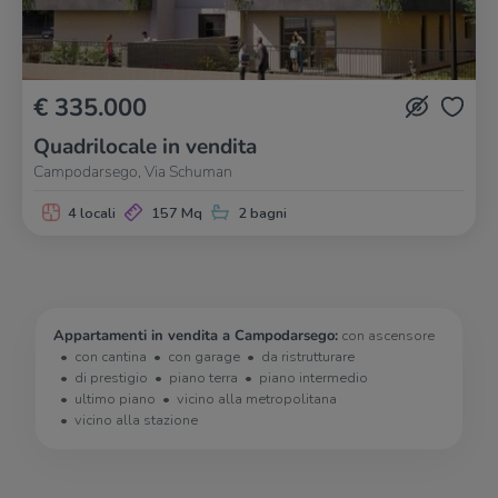
€ 335.000
Quadrilocale in vendita
Campodarsego, Via Schuman
4 locali
157 Mq
2 bagni
Appartamenti in vendita a Campodarsego:
con ascensore
con cantina
con garage
da ristrutturare
di prestigio
piano terra
piano intermedio
ultimo piano
vicino alla metropolitana
vicino alla stazione