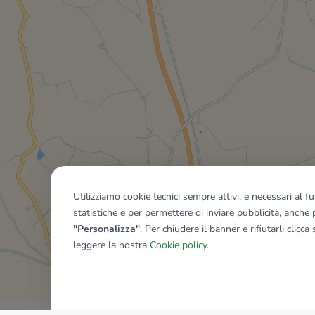
Utilizziamo cookie tecnici sempre attivi, e necessari al 
statistiche e per permettere di inviare pubblicità, anche p
"Personalizza"
. Per chiudere il banner e rifiutarli clicca
leggere la nostra
Cookie policy
.
Mostra tutti gli immobili del ri