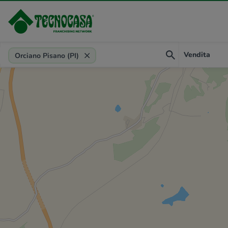
Provincia, comune, zona, riferimento
Vendita
Orciano Pisano (PI)