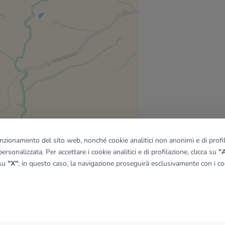
funzionamento del sito web, nonché cookie analitici non anonimi e di profila
ersonalizzata. Per accettare i cookie analitici e di profilazione, clicca su
"A
 su
"X"
; in questo caso, la navigazione proseguirà esclusivamente con i coo
quadro
© OpenMapTiles
|
© OpenStreetMap contributors