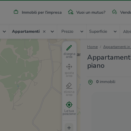
Immobili per l'impresa
Vuoi un mutuo?
Vendo
Appartamenti
Prezzo
Superficie
Altri
Home
Appartamenti in
disegna
Appartamenti 
area
piano
sposta
area
0
immobili
elimina
area
La tua
posizione
+