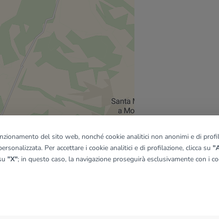
funzionamento del sito web, nonché cookie analitici non anonimi e di profila
ersonalizzata. Per accettare i cookie analitici e di profilazione, clicca su
"A
 su
"X"
; in questo caso, la navigazione proseguirà esclusivamente con i coo
quadro
© OpenMapTiles
|
© OpenStreetMap contributors