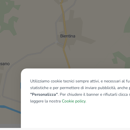
Utilizziamo cookie tecnici sempre attivi, e necessari al 
statistiche e per permettere di inviare pubblicità, anche p
"Personalizza"
. Per chiudere il banner e rifiutarli clicca
leggere la nostra
Cookie policy
.
Mostra tutti gli immobili del ri