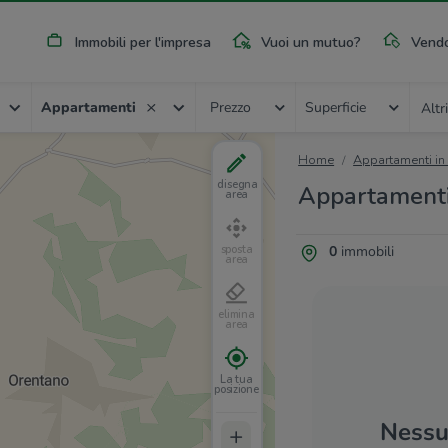
Immobili per l'impresa
Vuoi un mutuo?
Vendo
Appartamenti
Prezzo
Superficie
Altri
Home
Appartamenti in
disegna
Appartamenti 
area
0
immobili
sposta
area
elimina
area
La tua
posizione
Nessun
+