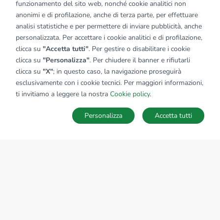
funzionamento del sito web, nonché cookie analitici non
anonimi e di profilazione, anche di terza parte, per effettuare
analisi statistiche e per permettere di inviare pubblicità, anche
personalizzata. Per accettare i cookie analitici e di profilazione,
clicca su
"Accetta tutti"
. Per gestire o disabilitare i cookie
clicca su
"Personalizza"
. Per chiudere il banner e rifiutarli
clicca su
"X"
; in questo caso, la navigazione proseguirà
esclusivamente con i cookie tecnici. Per maggiori informazioni,
ti invitiamo a leggere la nostra
Cookie policy
.
Personalizza
Accetta tutti
MAPPA
SALVA RICERCA
Ricerche
Preferiti
Nascosti
Accedi
Sede Nazionale
tecnorete.it
kiron.it