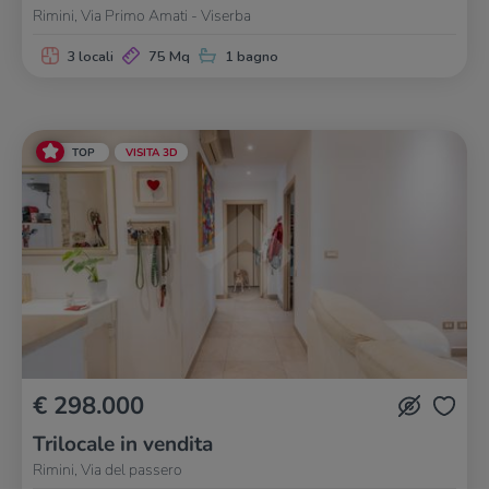
Rimini, Via Primo Amati - Viserba
3 locali
75 Mq
1 bagno
TOP
VISITA 3D
€ 298.000
Trilocale in vendita
Rimini, Via del passero