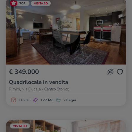
TOP
VISITA 3D
€ 349.000
Quadrilocale in vendita
Rimini, Via Ducale - Centro Storico
3 locali
127 Mq
2 bagni
VISITA 3D