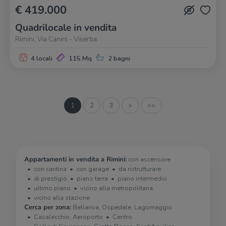
€ 419.000
Quadrilocale in vendita
Rimini, Via Canini - Viserba
4 locali
115 Mq
2 bagni
1
2
3
>
>>
Appartamenti in vendita a Rimini:
con ascensore
con cantina
con garage
da ristrutturare
di prestigio
piano terra
piano intermedio
ultimo piano
vicino alla metropolitana
vicino alla stazione
Cerca per zona:
Bellariva, Ospedale, Lagomaggio
Casalecchio, Aeroporto
Centro