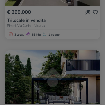
€ 299.000
Trilocale in vendita
Rimini, Via Canini - Viserba
3 locali
88 Mq
1 bagno