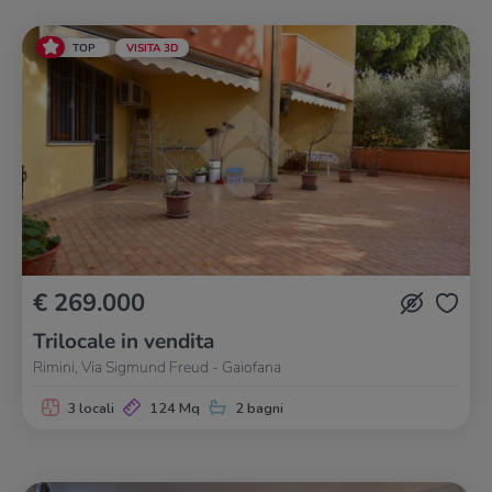
TOP
VISITA 3D
€ 269.000
Trilocale in vendita
Rimini, Via Sigmund Freud - Gaiofana
3 locali
124 Mq
2 bagni