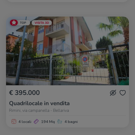
TOP
VISITA 3D
€ 395.000
Quadrilocale in vendita
Rimini, via campanella - Bellariva
4 locali
194 Mq
4 bagni