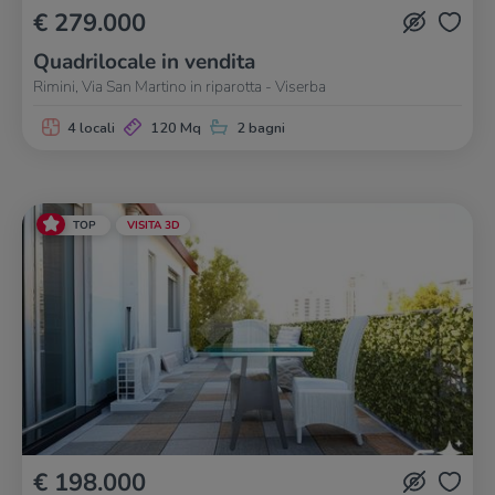
€ 279.000
Quadrilocale in vendita
Rimini, Via San Martino in riparotta - Viserba
4 locali
120 Mq
2 bagni
TOP
VISITA 3D
€ 198.000