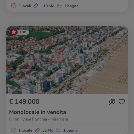
3 locali
113 Mq
1 bagno
TOP
€ 149.000
Monolocale in vendita
Rimini, Viale Pontinia - Miramare
1 locale
35 Mq
1 bagno