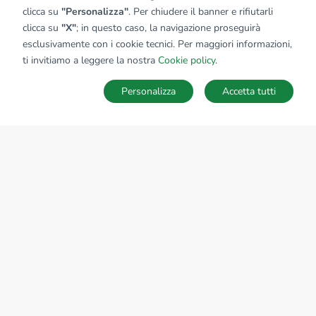
clicca su
"Personalizza"
. Per chiudere il banner e rifiutarli
clicca su
"X"
; in questo caso, la navigazione proseguirà
esclusivamente con i cookie tecnici. Per maggiori informazioni,
ti invitiamo a leggere la nostra
Cookie policy
.
Personalizza
Accetta tutti
MAPPA
SALVA RICERCA
Ricerche
Preferiti
Nascosti
Accedi
Sede Nazionale
tecnorete.it
kiron.it
AZIENDA
La storia del Gruppo
I nostri brand
Struttura del Gruppo