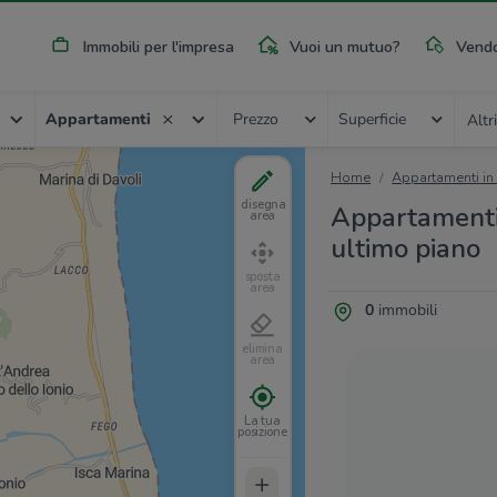
Immobili per l'impresa
Vuoi un mutuo?
Vendo
Appartamenti
Prezzo
Superficie
Altri
Home
Appartamenti in
disegna
Appartamenti 
area
ultimo piano
sposta
area
0
immobili
elimina
area
La tua
posizione
+