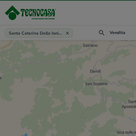
Provincia, comune, zona, riferimento
Vendita
Santa Caterina Dello Ionio (CZ)