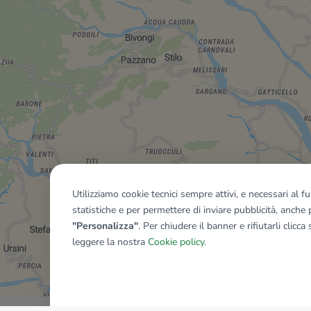
Utilizziamo cookie tecnici sempre attivi, e necessari al 
statistiche e per permettere di inviare pubblicità, anche p
"Personalizza"
. Per chiudere il banner e rifiutarli clicca
leggere la nostra
Cookie policy
.
Mostra tutti gli immobili del ri