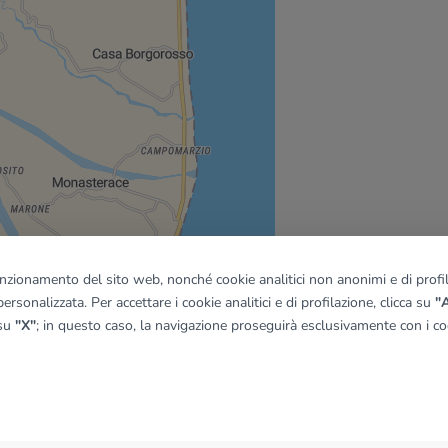
funzionamento del sito web, nonché cookie analitici non anonimi e di profila
ersonalizzata. Per accettare i cookie analitici e di profilazione, clicca su
"A
 su
"X"
; in questo caso, la navigazione proseguirà esclusivamente con i coo
quadro
© OpenMapTiles
|
© OpenStreetMap contributors