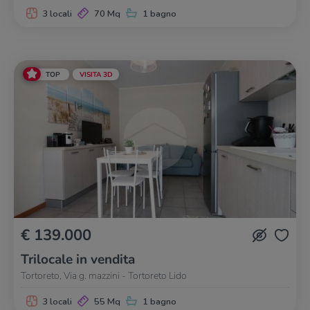
3 locali
70 Mq
1 bagno
TOP
VISITA 3D
€ 139.000
Trilocale in vendita
Tortoreto, Via g. mazzini - Tortoreto Lido
3 locali
55 Mq
1 bagno