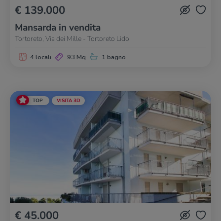
€ 139.000
Mansarda in vendita
Tortoreto, Via dei Mille - Tortoreto Lido
4 locali
93 Mq
1 bagno
TOP
VISITA 3D
€ 45.000