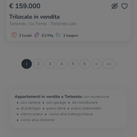
€ 159.000
Trilocale in vendita
Tortoreto, Via Trento - Tortoreto Lido
3 locali
62 Mq
1 bagno
1
2
3
4
5
6
>
>>
Appartamenti in vendita a Tortoreto:
con ascensore
con cantina
con garage
da ristrutturare
di prestigio
piano terra
piano intermedio
ultimo piano
vicino alla metropolitana
vicino alla stazione