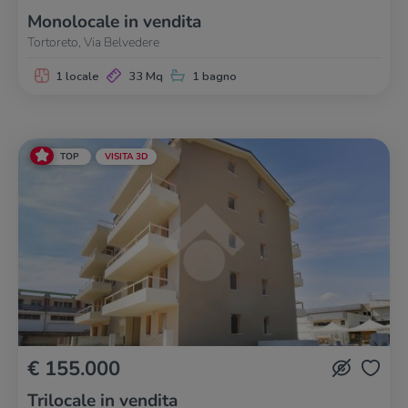
Monolocale in vendita
Tortoreto, Via Belvedere
1 locale
33 Mq
1 bagno
TOP
VISITA 3D
€ 155.000
Trilocale in vendita