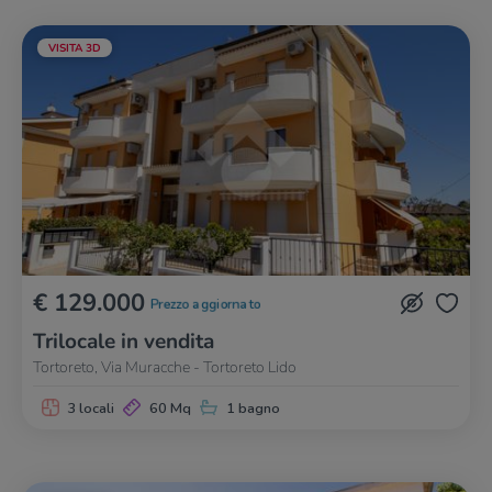
VISITA 3D
€ 129.000
Prezzo aggiornato
Trilocale in vendita
Tortoreto, Via Muracche - Tortoreto Lido
3 locali
60 Mq
1 bagno