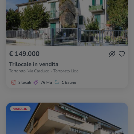
€ 149.000
Trilocale in vendita
Tortoreto, Via Carducci - Tortoreto Lido
3 locali
76 Mq
1 bagno
VISITA 3D