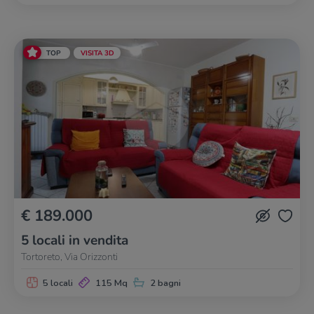
TOP
VISITA 3D
€ 189.000
5 locali in vendita
Tortoreto, Via Orizzonti
5 locali
115 Mq
2 bagni