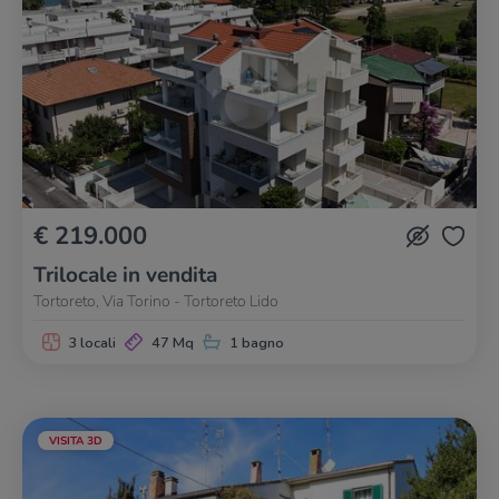
€ 219.000
Trilocale in vendita
Tortoreto, Via Torino - Tortoreto Lido
3 locali
47 Mq
1 bagno
VISITA 3D