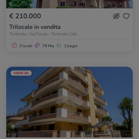
€ 210.000
Trilocale in vendita
Tortoreto, Via Ponza - Tortoreto Lido
3 locali
78 Mq
2 bagni
VISITA 3D