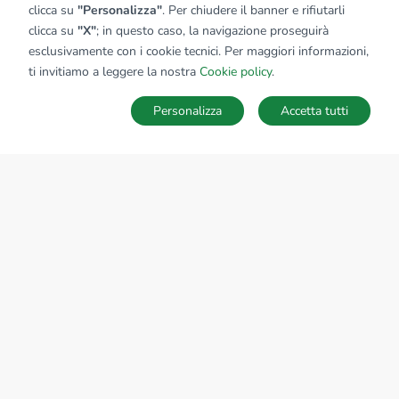
clicca su
"Personalizza"
. Per chiudere il banner e rifiutarli
clicca su
"X"
; in questo caso, la navigazione proseguirà
esclusivamente con i cookie tecnici. Per maggiori informazioni,
ti invitiamo a leggere la nostra
Cookie policy
.
Personalizza
Accetta tutti
MAPPA
SALVA RICERCA
Ricerche
Preferiti
Nascosti
Accedi
Sede Nazionale
tecnorete.it
kiron.it
AZIENDA
La storia del Gruppo
I nostri brand
Struttura del Gruppo