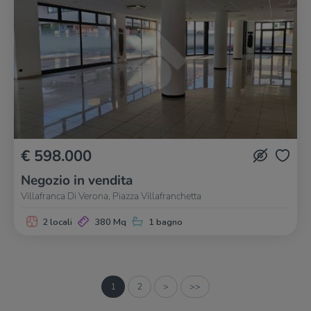
€ 598.000
Negozio in vendita
Villafranca Di Verona, Piazza Villafranchetta
2 locali
380 Mq
1 bagno
1
2
>
>>