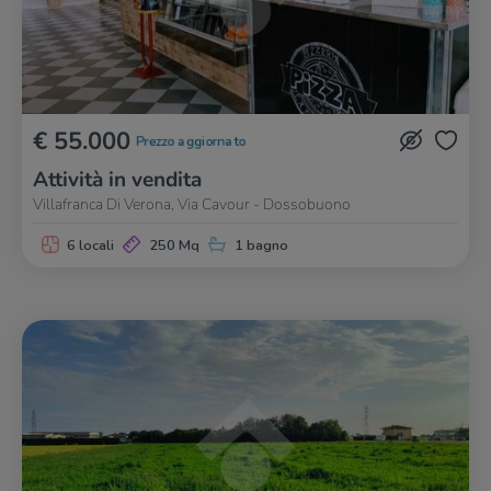
€ 55.000
Prezzo aggiornato
Attività in vendita
Villafranca Di Verona, Via Cavour - Dossobuono
6 locali
250 Mq
1 bagno