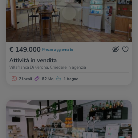
€ 149.000
Prezzo aggiornato
Attività in vendita
Villafranca Di Verona, Chiedere in agenzia
2 locali
82 Mq
1 bagno