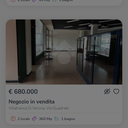
2 locali
49 Mq
1 bagno
€ 680.000
Negozio in vendita
Villafranca Di Verona, Via Quadrato
2 locali
360 Mq
1 bagno