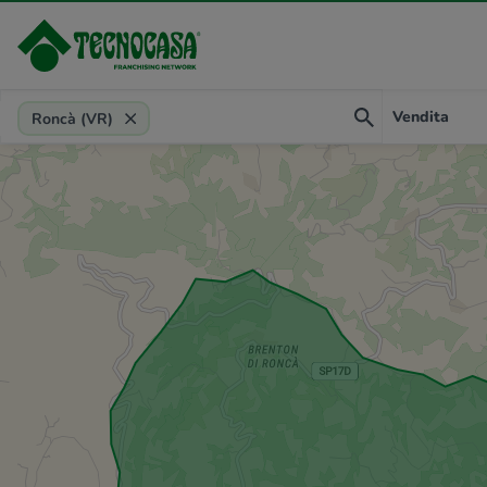
Provincia, comune, zona, riferimento
Vendita
Roncà (VR)