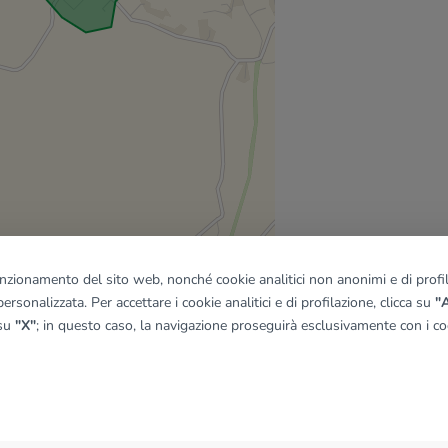
funzionamento del sito web, nonché cookie analitici non anonimi e di profila
ersonalizzata. Per accettare i cookie analitici e di profilazione, clicca su
"A
 su
"X"
; in questo caso, la navigazione proseguirà esclusivamente con i coo
quadro
© OpenMapTiles
|
© OpenStreetMap contributors