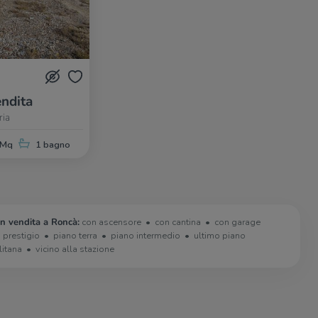
ndita
ria
 Mq
1 bagno
in vendita a Roncà:
con ascensore
con cantina
con garage
i prestigio
piano terra
piano intermedio
ultimo piano
litana
vicino alla stazione