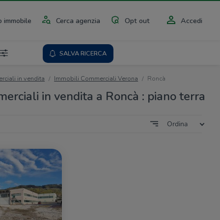
 immobile
Cerca agenzia
Opt out
Accedi
SALVA RICERCA
ciali in vendita
Immobili Commerciali Verona
Roncà
rciali in vendita a Roncà : piano terra
Ordina