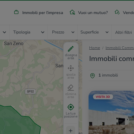
Immobili per l'impresa
Vuoi un mutuo?
Vendo
Tipologia
Prezzo
Superficie
Altri filtri
Home
Immobili Commer
disegna
Immobili comme
area
1
immobili
sposta
area
elimina
VISITA 3D
area
La tua
posizione
+