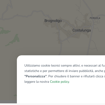
Utilizziamo cookie tecnici sempre attivi, e necessari al 
statistiche e per permettere di inviare pubblicità, anche p
"Personalizza"
. Per chiudere il banner e rifiutarli clicca
leggere la nostra
Cookie policy
.
Mostra tutti gli immobili del ri