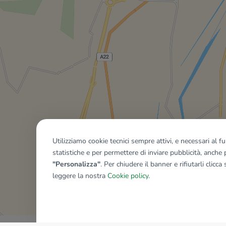
Utilizziamo cookie tecnici sempre attivi, e necessari al 
statistiche e per permettere di inviare pubblicità, anche p
"Personalizza"
. Per chiudere il banner e rifiutarli clicca
leggere la nostra
Cookie policy
.
Mostra tutti gli immobili del ri