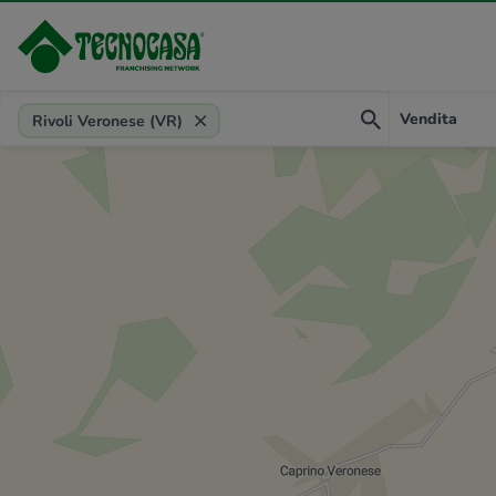
Provincia, comune, zona, riferimento
Vendita
Rivoli Veronese (VR)