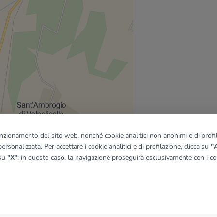
funzionamento del sito web, nonché cookie analitici non anonimi e di profila
ersonalizzata. Per accettare i cookie analitici e di profilazione, clicca su
"A
 su
"X"
; in questo caso, la navigazione proseguirà esclusivamente con i coo
quadro
© OpenMapTiles
|
© OpenStreetMap contributors