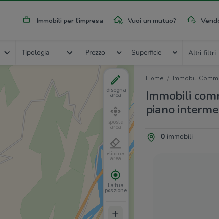
Immobili per l'impresa
Vuoi un mutuo?
Vendo
Tipologia
Prezzo
Superficie
Altri filtri
Home
Immobili Commer
disegna
Immobili comme
area
piano interme
sposta
area
0
immobili
elimina
area
La tua
posizione
+