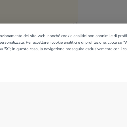
funzionamento del sito web, nonché cookie analitici non anonimi e di profila
ersonalizzata. Per accettare i cookie analitici e di profilazione, clicca su
"A
quadro
 su
"X"
; in questo caso, la navigazione proseguirà esclusivamente con i coo
© OpenMapTiles
|
© OpenStreetMap contributors
NEWS
News dal Gruppo Tecnocasa