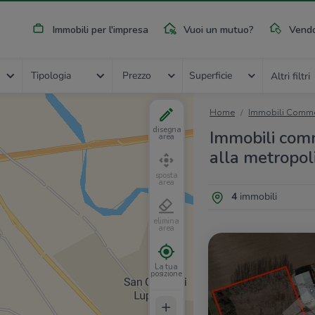
Immobili per l'impresa
Vuoi un mutuo?
Vendo
Tipologia
Prezzo
Superficie
Altri filtri
Home
Immobili Commer
disegna
Immobili comme
area
alla metropol
sposta
area
4
immobili
elimina
area
La tua
posizione
+