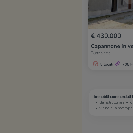
€ 430.000
Capannone in ve
Buttapietra
5 locali
735 
Immobili commerciali 
da ristrutturare
d
vicino alla metropo