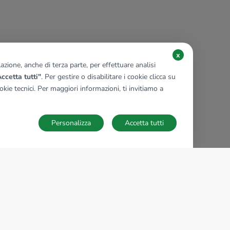
x
zione, anche di terza parte, per effettuare analisi
ccetta tutti"
. Per gestire o disabilitare i cookie clicca su
kie tecnici. Per maggiori informazioni, ti invitiamo a
Personalizza
Accetta tutti
TECNOCASA NEL MONDO
,
,
,
,
,
,
,
Italia
Spagna
Ungheria
Messico
Polonia
Francia
Germania
,
,
Tunisia
Thailandia
Repubblica di San Marino
Impostazioni Cookies