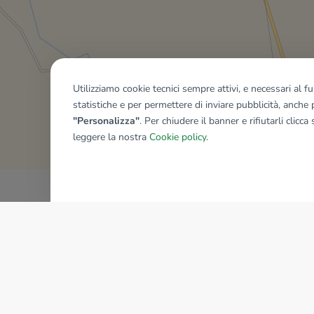
Utilizziamo cookie tecnici sempre attivi, e necessari al 
statistiche e per permettere di inviare pubblicità, anche p
Mostra tutti gli immobili del ri
"Personalizza"
. Per chiudere il banner e rifiutarli clicca
leggere la nostra
Cookie policy
.
AZIENDA
La storia del Gruppo
I nostri brand
Struttura del Gruppo
Il gruppo nel mondo
Lavora con noi