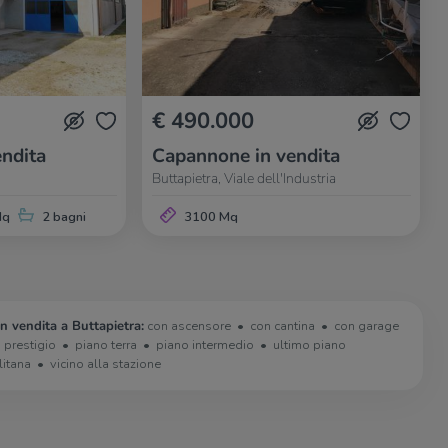
€ 490.000
ndita
Capannone in vendita
Buttapietra, Viale dell'Industria
Mq
2 bagni
3100 Mq
in vendita a Buttapietra:
con ascensore
con cantina
con garage
i prestigio
piano terra
piano intermedio
ultimo piano
litana
vicino alla stazione