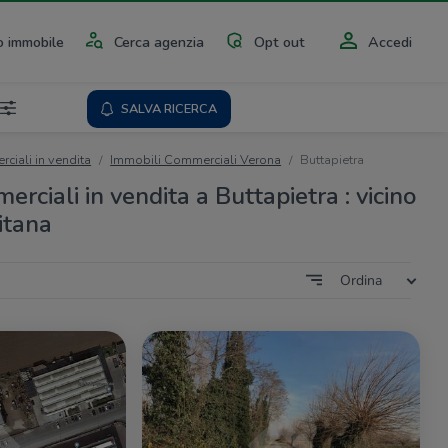
 immobile
Cerca agenzia
Opt out
Accedi
SALVA RICERCA
ciali in vendita
Immobili Commerciali Verona
Buttapietra
rciali in vendita a Buttapietra : vicino
itana
Ordina