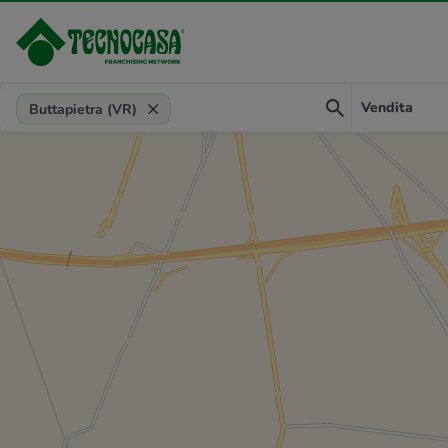
Provincia, comune, zona, riferimento
Vendita
Buttapietra (VR)