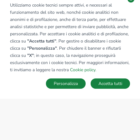
Utilizziamo cookie tecnici sempre attivi, e necessari al
funzionamento del sito web, nonché cookie analitici non
anonimi e di profilazione, anche di terza parte, per effettuare
analisi statistiche e per permettere di inviare pubblicità, anche
personalizzata. Per accettare i cookie analitici e di profilazione,
clicca su
"Accetta tutti"
. Per gestire o disabilitare i cookie
clicca su
"Personalizza"
. Per chiudere il banner e rifiutarli
clicca su
"X"
; in questo caso, la navigazione proseguirà
esclusivamente con i cookie tecnici. Per maggiori informazioni,
ti invitiamo a leggere la nostra
Cookie policy
.
Personalizza
Accetta tutti
MAPPA
SALVA RICERCA
Ricerche
Preferiti
Nascosti
Accedi
Sede Nazionale
tecnorete.it
kiron.it