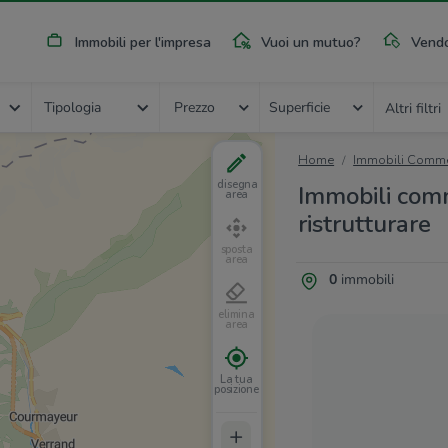
Immobili per l'impresa
Vuoi un mutuo?
Vendo
Tipologia
Prezzo
Superficie
Altri filtri
Home
Immobili Commer
disegna
Immobili comme
area
ristrutturare
sposta
area
0
immobili
elimina
area
La tua
posizione
+