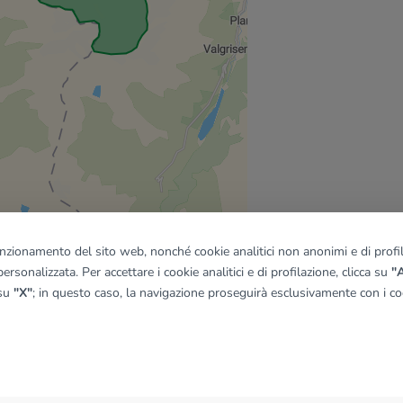
funzionamento del sito web, nonché cookie analitici non anonimi e di profila
ersonalizzata. Per accettare i cookie analitici e di profilazione, clicca su
"A
 su
"X"
; in questo caso, la navigazione proseguirà esclusivamente con i coo
quadro
© OpenMapTiles
|
© OpenStreetMap contributors