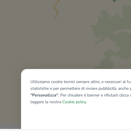
Utilizziamo cookie tecnici sempre attivi, e necessari al 
statistiche e per permettere di inviare pubblicità, anche p
"Personalizza"
. Per chiudere il banner e rifiutarli clicca
leggere la nostra
Cookie policy
.
Mostra tutti gli immobili del ri