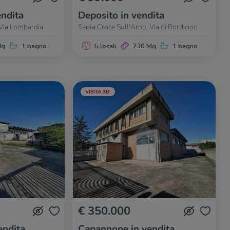
ndita
Deposito in vendita
 Via Lombardia
Santa Croce Sull'Arno, Via di Bordicino
Mq
1 bagno
5 locali
230 Mq
1 bagno
VISITA 3D
€ 350.000
endita
Capannone in vendita