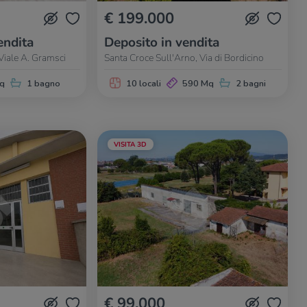
€ 199.000
endita
Deposito in vendita
Viale A. Gramsci
Santa Croce Sull'Arno, Via di Bordicino
q
1 bagno
10 locali
590 Mq
2 bagni
VISITA 3D
€ 99.000