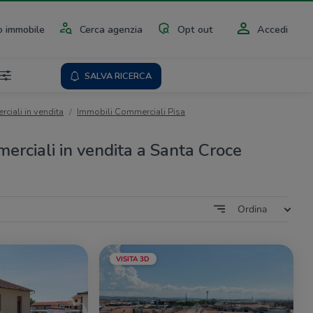
 immobile
Cerca agenzia
Opt out
Accedi
SALVA RICERCA
ciali in vendita
Immobili Commerciali Pisa
erciali in vendita a Santa Croce
Ordina
VISITA 3D