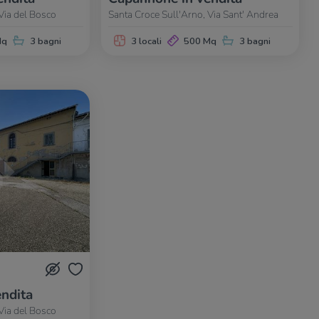
Via del Bosco
Santa Croce Sull'Arno, Via Sant' Andrea
Mq
3 bagni
3 locali
500 Mq
3 bagni
ndita
Via del Bosco