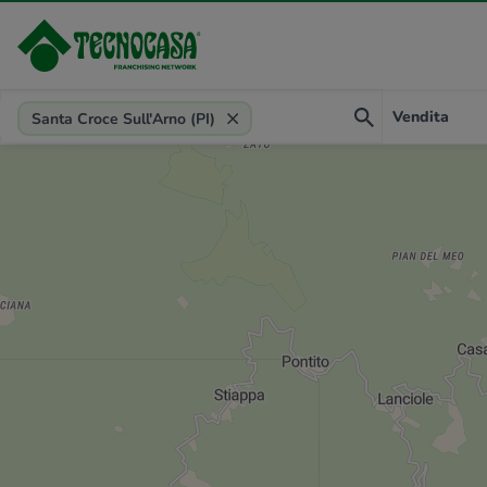
Provincia, comune, zona, riferimento
Vendita
Santa Croce Sull'Arno (PI)