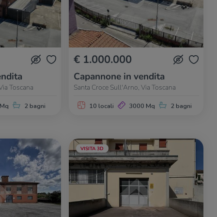
€ 1.000.000
ndita
Capannone in vendita
 Via Toscana
Santa Croce Sull'Arno, Via Toscana
 Mq
2 bagni
10 locali
3000 Mq
2 bagni
VISITA 3D