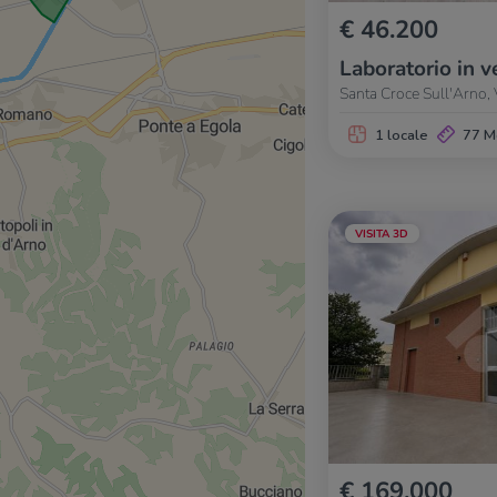
€ 46.200
Laboratorio in v
Santa Croce Sull'Arno, 
1 locale
77 M
VISITA 3D
€ 169.000