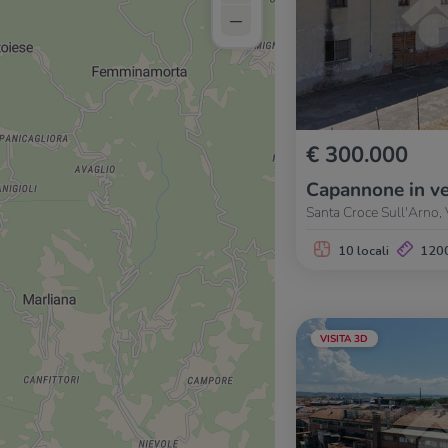
–
€ 300.000
Capannone in ve
Santa Croce Sull'Arno,
10 locali
120
VISITA 3D