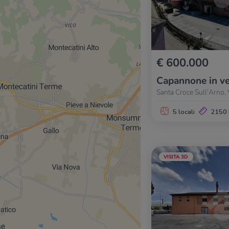
€ 600.000
Capannone in ve
Santa Croce Sull'Arno,
5 locali
2150
VISITA 3D