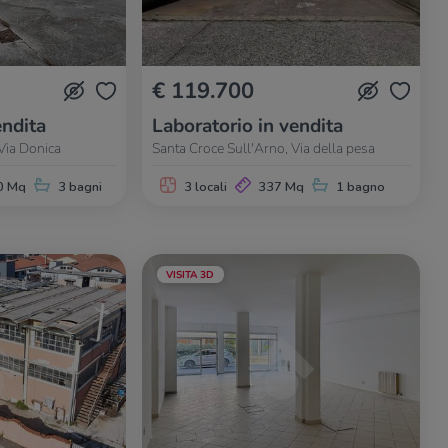
€ 119.700
ndita
Laboratorio in vendita
Via Donica
Santa Croce Sull'Arno, Via della pesa
0 Mq
3 bagni
3 locali
337 Mq
1 bagno
VISITA 3D