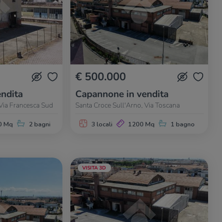
€ 500.000
ndita
Capannone in vendita
 Via Francesca Sud
Santa Croce Sull'Arno, Via Toscana
0 Mq
2 bagni
3 locali
1200 Mq
1 bagno
VISITA 3D