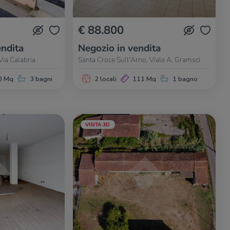
€ 88.800
ndita
Negozio in vendita
Via Calabria
Santa Croce Sull'Arno, Viale A. Gramsci
0 Mq
3 bagni
2 locali
111 Mq
1 bagno
VISITA 3D