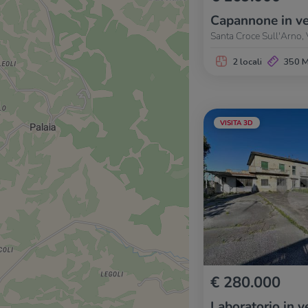
Capannone in ve
Santa Croce Sull'Arno,
2 locali
350 
VISITA 3D
€ 280.000
Laboratorio in v