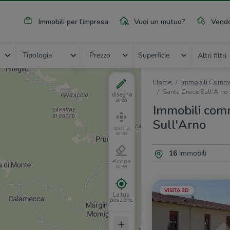
Immobili per l'impresa
Vuoi un mutuo?
Vendo
Tipologia
Prezzo
Superficie
Altri filtri
Home
Immobili Commer
Santa Croce Sull'Arno
disegna
area
Immobili comm
Sull'Arno
sposta
area
16
immobili
elimina
area
VISITA 3D
La tua
posizione
+