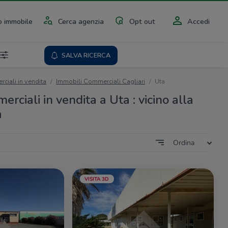
 immobile
Cerca agenzia
Opt out
Accedi
SALVA RICERCA
ciali in vendita
Immobili Commerciali Cagliari
Uta
rciali in vendita a Uta : vicino alla
a
Ordina
VISITA 3D