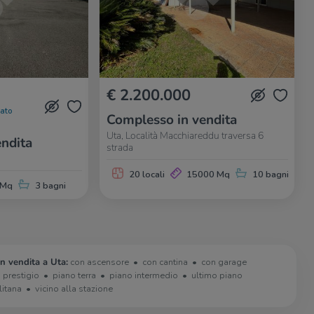
€ 2.200.000
nato
Complesso in vendita
Uta, Località Macchiareddu traversa 6
ndita
strada
20 locali
15000 Mq
10 bagni
 Mq
3 bagni
in vendita a Uta:
con ascensore
con cantina
con garage
i prestigio
piano terra
piano intermedio
ultimo piano
litana
vicino alla stazione