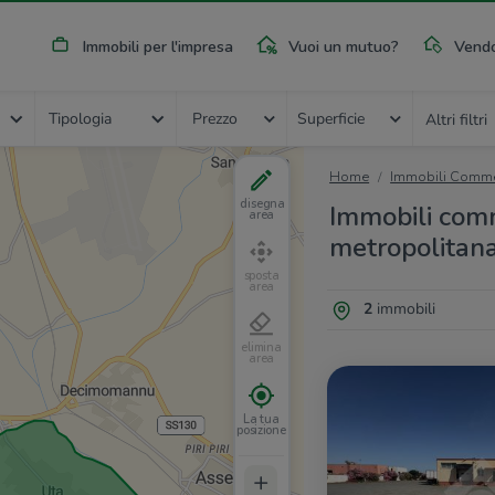
Immobili per l'impresa
Vuoi un mutuo?
Vendo
Tipologia
Prezzo
Superficie
Altri filtri
Home
Immobili Commer
disegna
Immobili comme
area
metropolitan
sposta
area
2
immobili
elimina
area
La tua
posizione
+