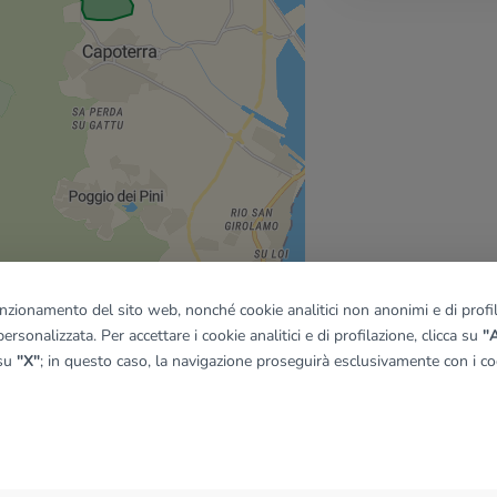
funzionamento del sito web, nonché cookie analitici non anonimi e di profila
ersonalizzata. Per accettare i cookie analitici e di profilazione, clicca su
"A
 su
"X"
; in questo caso, la navigazione proseguirà esclusivamente con i coo
quadro
© OpenMapTiles
|
© OpenStreetMap contributors