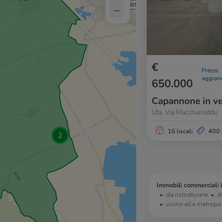
–
€
Prezzo
aggior
650.000
Capannone in ve
Uta, Via Macchiareddu
16 locali
400
Immobili commerciali 
da ristrutturare
d
vicino alla metropo