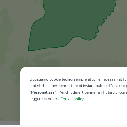
Utilizziamo cookie tecnici sempre attivi, e necessari al 
statistiche e per permettere di inviare pubblicità, anche p
"Personalizza"
. Per chiudere il banner e rifiutarli clicca
leggere la nostra
Cookie policy
.
Mostra tutti gli immobili del ri