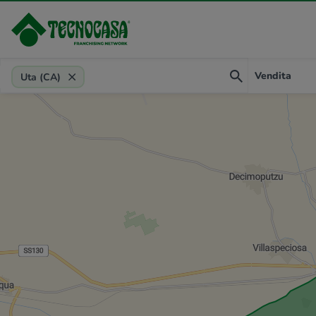
Provincia, comune, zona, riferimento
Vendita
Uta (CA)