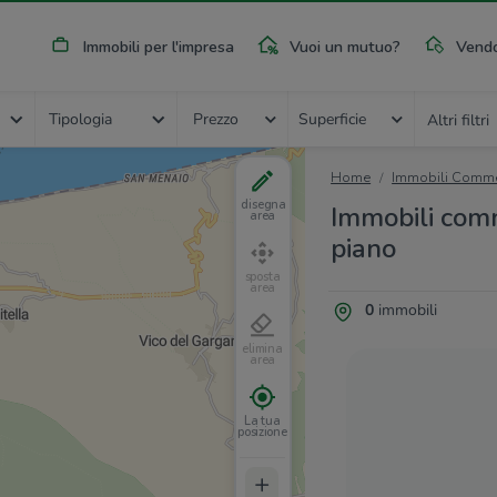
Immobili per l'impresa
Vuoi un mutuo?
Vendo
Tipologia
Prezzo
Superficie
Altri filtri
Home
Immobili Commer
disegna
Immobili comme
area
piano
sposta
area
0
immobili
elimina
area
La tua
posizione
+