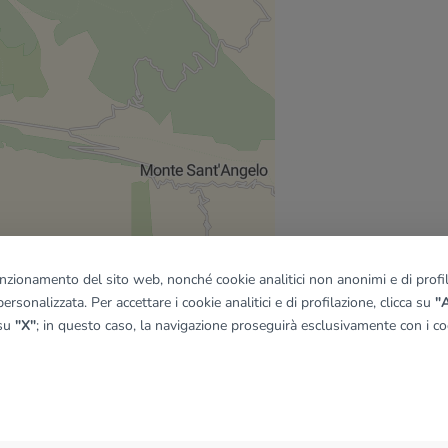
funzionamento del sito web, nonché cookie analitici non anonimi e di profila
ersonalizzata. Per accettare i cookie analitici e di profilazione, clicca su
"A
 su
"X"
; in questo caso, la navigazione proseguirà esclusivamente con i coo
quadro
© OpenMapTiles
|
© OpenStreetMap contributors