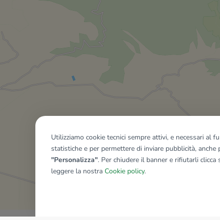
Utilizziamo cookie tecnici sempre attivi, e necessari al 
statistiche e per permettere di inviare pubblicità, anche p
"Personalizza"
. Per chiudere il banner e rifiutarli clicca
leggere la nostra
Cookie policy
.
Mostra tutti gli immobili del ri