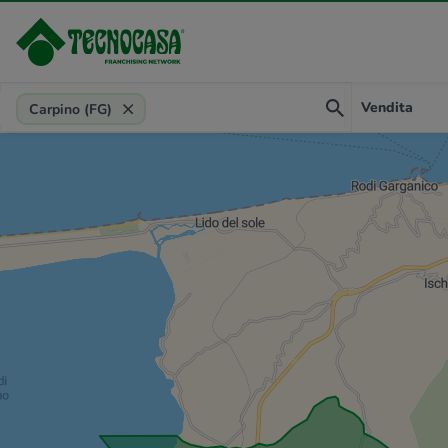
Provincia, comune, zona, riferimento
Vendita
Carpino (FG)