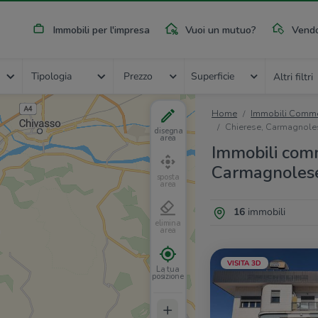
Immobili per l'impresa
Vuoi un mutuo?
Vendo
Tipologia
Prezzo
Superficie
Altri filtri
Home
Immobili Commer
Chierese, Carmagnole
disegna
area
Immobili comme
Carmagnolese
sposta
area
16
immobili
elimina
area
VISITA 3D
La tua
posizione
+