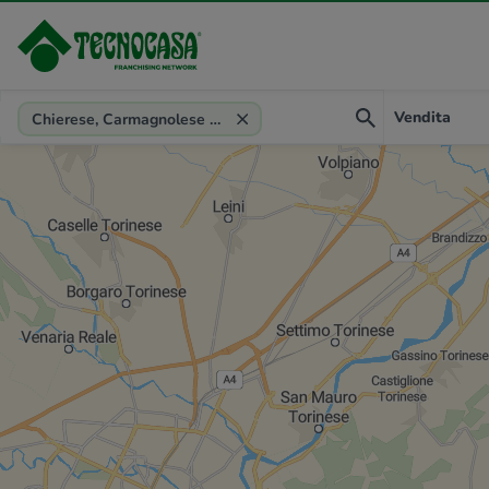
Provincia, comune, zona, riferimento
Vendita
Chierese, Carmagnolese (Torino)