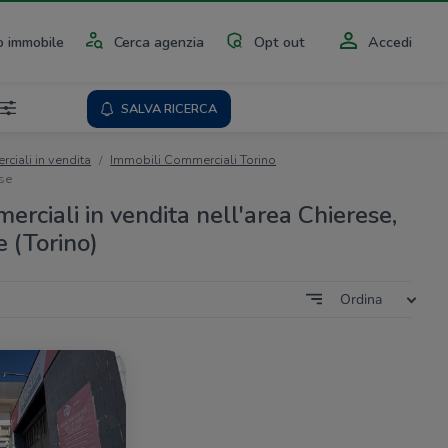
 immobile
Cerca agenzia
Opt out
Accedi
SALVA RICERCA
ciali in vendita
Immobili Commerciali Torino
se
rciali in vendita nell'area Chierese,
 (Torino)
Ordina