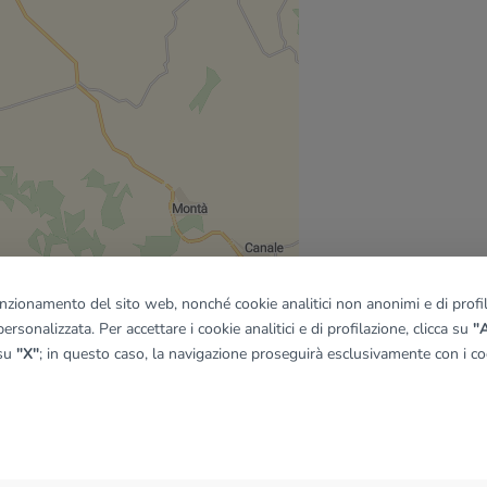
funzionamento del sito web, nonché cookie analitici non anonimi e di profila
ersonalizzata. Per accettare i cookie analitici e di profilazione, clicca su
"A
 su
"X"
; in questo caso, la navigazione proseguirà esclusivamente con i coo
quadro
© OpenMapTiles
|
© OpenStreetMap contributors