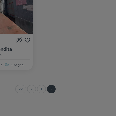
ndita
e
Mq
1 bagno
<<
<
1
2