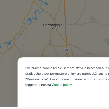
Utilizziamo cookie tecnici sempre attivi, e necessari al 
statistiche e per permettere di inviare pubblicità, anche p
"Personalizza"
. Per chiudere il banner e rifiutarli clicca
leggere la nostra
Cookie policy
.
Mostra tutti gli immobili del ri