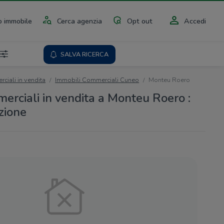
 immobile
Cerca agenzia
Opt out
Accedi
SALVA RICERCA
ciali in vendita
Immobili Commerciali Cuneo
Monteu Roero
erciali in vendita a Monteu Roero :
azione