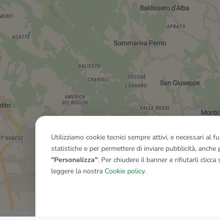
Utilizziamo cookie tecnici sempre attivi, e necessari al 
statistiche e per permettere di inviare pubblicità, anche p
"Personalizza"
. Per chiudere il banner e rifiutarli clicca
leggere la nostra
Cookie policy
.
Mostra tutti gli immobili del ri