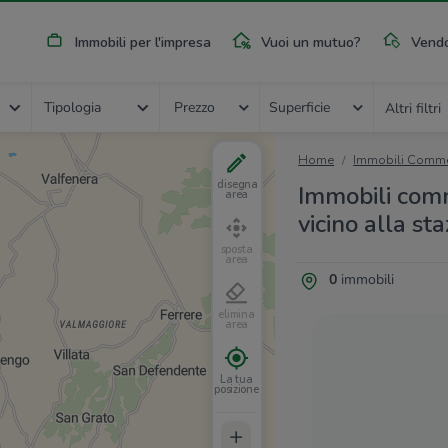
Immobili per l'impresa
Vuoi un mutuo?
Vendo
Tipologia
Prezzo
Superficie
Altri filtri
Home
Immobili Commer
disegna
Immobili comm
area
vicino alla st
sposta
area
0
immobili
elimina
area
La tua
posizione
+