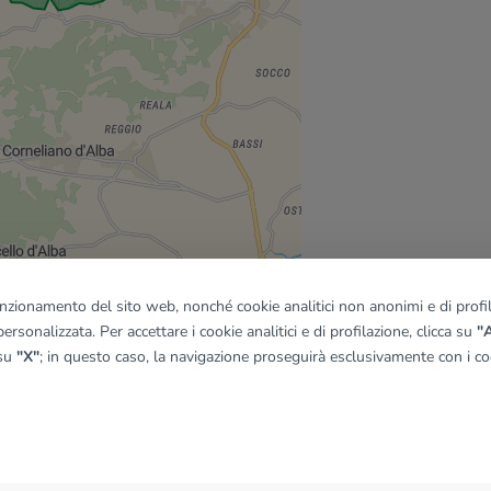
funzionamento del sito web, nonché cookie analitici non anonimi e di profila
ersonalizzata. Per accettare i cookie analitici e di profilazione, clicca su
"A
 su
"X"
; in questo caso, la navigazione proseguirà esclusivamente con i coo
quadro
© OpenMapTiles
|
© OpenStreetMap contributors