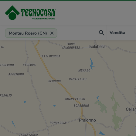
Provincia, comune, zona, riferimento
Vendita
Monteu Roero (CN)