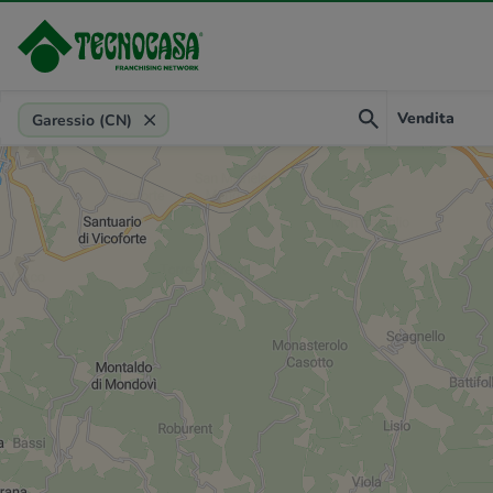
Provincia, comune, zona, riferimento
Vendita
Garessio (CN)