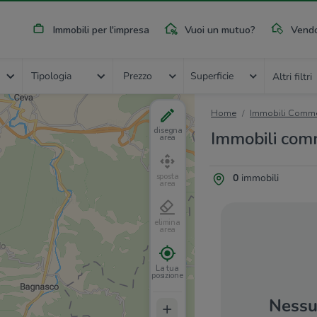
Immobili per l'impresa
Vuoi un mutuo?
Vendo
Tipologia
Prezzo
Superficie
Altri filtri
Home
Immobili Commer
disegna
Immobili comm
area
0
immobili
sposta
area
elimina
area
La tua
posizione
Nessun
+