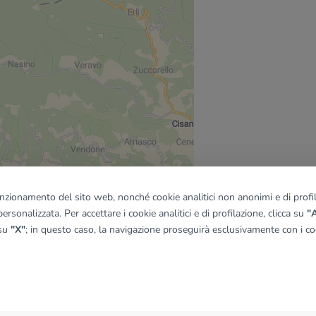
funzionamento del sito web, nonché cookie analitici non anonimi e di profila
ersonalizzata. Per accettare i cookie analitici e di profilazione, clicca su
"A
 su
"X"
; in questo caso, la navigazione proseguirà esclusivamente con i coo
quadro
© OpenMapTiles
|
© OpenStreetMap contributors