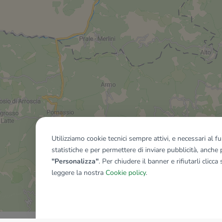
Utilizziamo cookie tecnici sempre attivi, e necessari al 
statistiche e per permettere di inviare pubblicità, anche p
"Personalizza"
. Per chiudere il banner e rifiutarli clicca
leggere la nostra
Cookie policy
.
Mostra tutti gli immobili del ri