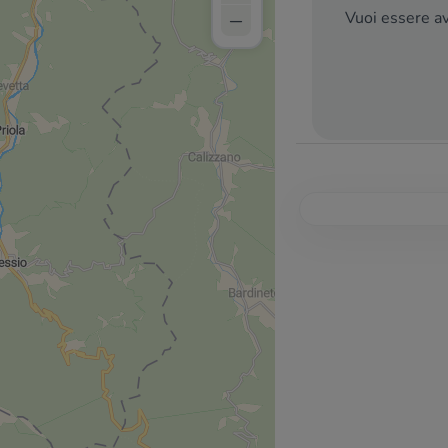
–
Vuoi essere av