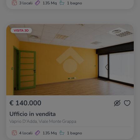
3 locali
135 Mq
1 bagno
VISITA 3D
€ 140.000
Ufficio in vendita
Vaprio D'Adda, Viale Monte Grappa
4 locali
135 Mq
1 bagno