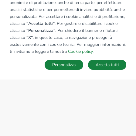
anonimi e di profilazione, anche di terza parte, per effettuare
analisi statistiche e per permettere di inviare pubblicità, anche
personalizzata. Per accettare i cookie analitici e di profilazione,
clicca su
"Accetta tutti"
. Per gestire o disabilitare i cookie
clicca su
"Personalizza"
. Per chiudere il banner e rifiutarli
clicca su
"X"
; in questo caso, la navigazione proseguirà
esclusivamente con i cookie tecnici. Per maggiori informazioni,
ti invitiamo a leggere la nostra
Cookie policy
.
Personalizza
Accetta tutti
MAPPA
SALVA RICERCA
Ricerche
Preferiti
Nascosti
Accedi
Sede Nazionale
tecnorete.it
kiron.it