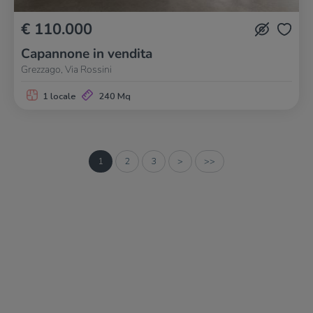
€ 110.000
Capannone in vendita
Grezzago, Via Rossini
1 locale
240 Mq
1
2
3
>
>>