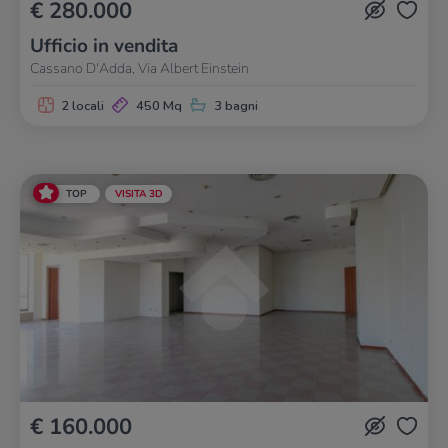
€ 280.000
Ufficio in vendita
Cassano D'Adda, Via Albert Einstein
2 locali
450 Mq
3 bagni
TOP
VISITA 3D
€ 160.000