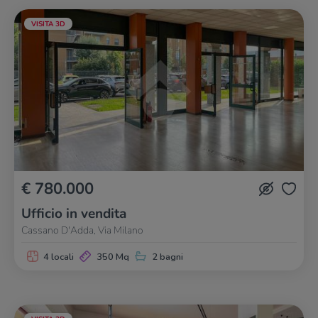
VISITA 3D
€ 780.000
Ufficio in vendita
Cassano D'Adda, Via Milano
4 locali
350 Mq
2 bagni