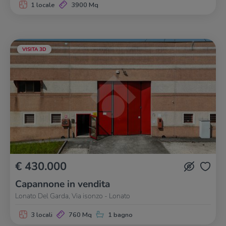
1 locale
3900 Mq
VISITA 3D
€ 430.000
Capannone in vendita
Lonato Del Garda, Via isonzo - Lonato
3 locali
760 Mq
1 bagno