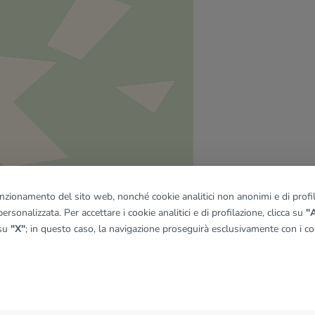
funzionamento del sito web, nonché cookie analitici non anonimi e di profila
ersonalizzata. Per accettare i cookie analitici e di profilazione, clicca su
"A
 su
"X"
; in questo caso, la navigazione proseguirà esclusivamente con i coo
quadro
© OpenMapTiles
|
© OpenStreetMap contributors