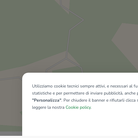
Utilizziamo cookie tecnici sempre attivi, e necessari al 
statistiche e per permettere di inviare pubblicità, anche p
"Personalizza"
. Per chiudere il banner e rifiutarli clicca
leggere la nostra
Cookie policy
.
Mostra tutti gli immobili del ri