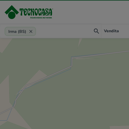
Provincia, comune, zona, riferimento
Vendita
Irma (BS)