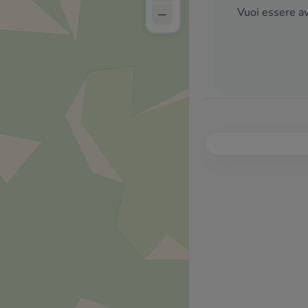
–
Vuoi essere av