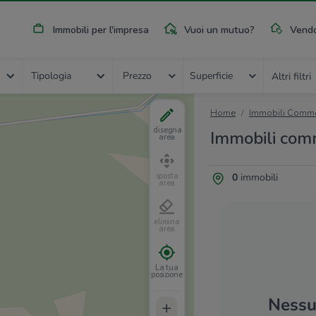
Immobili per l'impresa
Vuoi un mutuo?
Vendo
Tipologia
Prezzo
Superficie
Altri filtri
Home
Immobili Commer
disegna
Immobili comm
area
0
immobili
sposta
area
elimina
area
La tua
posizione
Nessun
+