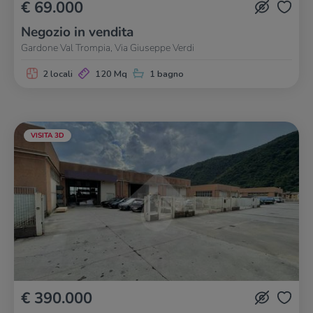
€ 69.000
Negozio in vendita
Gardone Val Trompia, Via Giuseppe Verdi
2 locali
120 Mq
1 bagno
VISITA 3D
€ 390.000