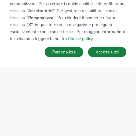
personalizzata. Per accettare i cookie analitici e di profilazione,
clicca su
"Accetta tutti"
. Per gestire o disabilitare i cookie
clicca su
"Personalizza"
. Per chiudere il banner e rifiutarli
clicca su
"X"
; in questo caso, la navigazione proseguirà
esclusivamente con i cookie tecnici. Per maggiori informazioni,
ti invitiamo a leggere la nostra
Cookie policy
.
Personalizza
Accetta tutti
MAPPA
SALVA RICERCA
Ricerche
Preferiti
Nascosti
Accedi
Sede Nazionale
tecnorete.it
kiron.it
AZIENDA
La storia del Gruppo