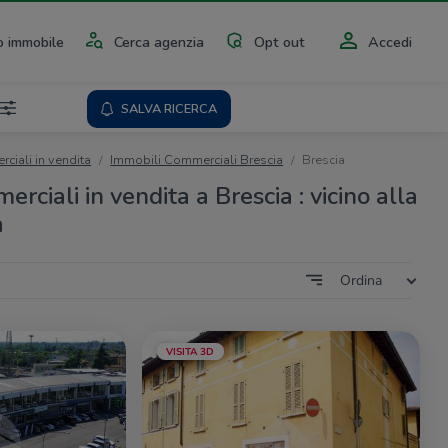
 immobile
Cerca agenzia
Opt out
Accedi
SALVA RICERCA
ciali in vendita
Immobili Commerciali Brescia
Brescia
rciali in vendita a Brescia : vicino alla
a
Ordina
VISITA 3D