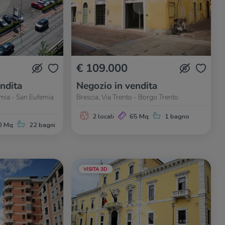
€ 109.000
ndita
Negozio in vendita
emia - San Eufemia
Brescia, Via Trento - Borgo Trento
2 locali
65 Mq
1 bagno
0 Mq
22 bagni
VISITA 3D