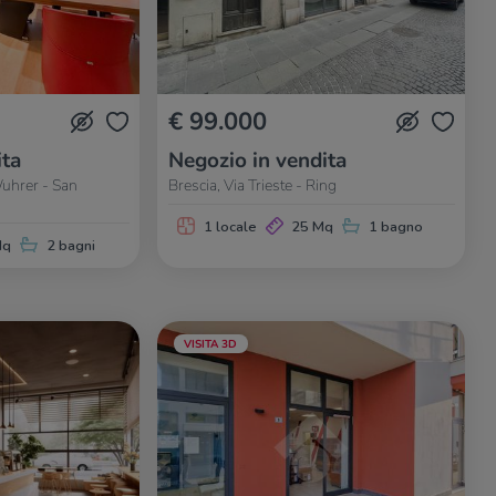
€ 99.000
ita
Negozio in vendita
Wuhrer - San
Brescia, Via Trieste - Ring
1 locale
25 Mq
1 bagno
Mq
2 bagni
VISITA 3D