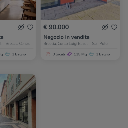
€ 90.000
ta
Negozio in vendita
li - Brescia Centro
Brescia, Corso Luigi Bazoli - San Polo
Mq
1 bagno
3 locali
115 Mq
1 bagno