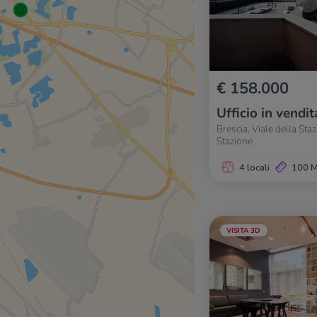
€ 158.000
Ufficio in vendit
Brescia, Viale della Sta
Stazione
4 locali
100 
VISITA 3D