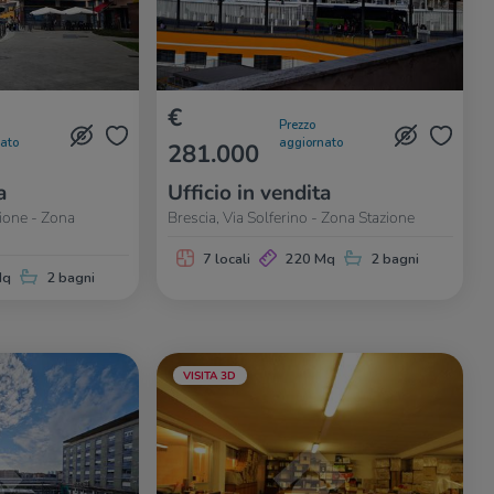
€
Prezzo
nato
aggiornato
281.000
a
Ufficio in vendita
zione - Zona
Brescia, Via Solferino - Zona Stazione
7 locali
220 Mq
2 bagni
Mq
2 bagni
VISITA 3D