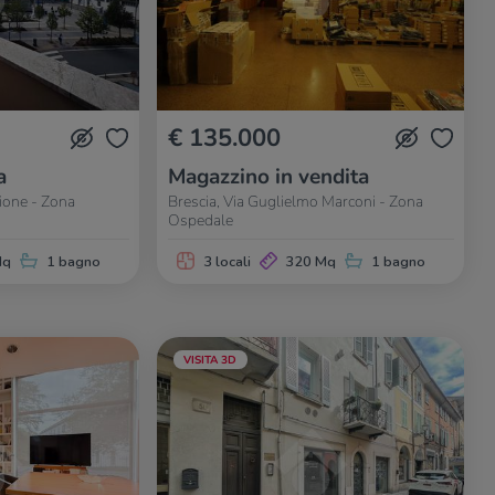
€ 135.000
a
Magazzino in vendita
zione - Zona
Brescia, Via Guglielmo Marconi - Zona
Ospedale
Mq
1 bagno
3 locali
320 Mq
1 bagno
VISITA 3D