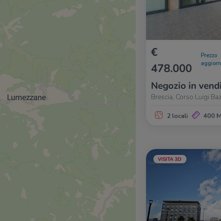
€
Prezzo
aggior
478.000
Negozio in vend
Brescia, Corso Luigi Baz
2 locali
400 
VISITA 3D