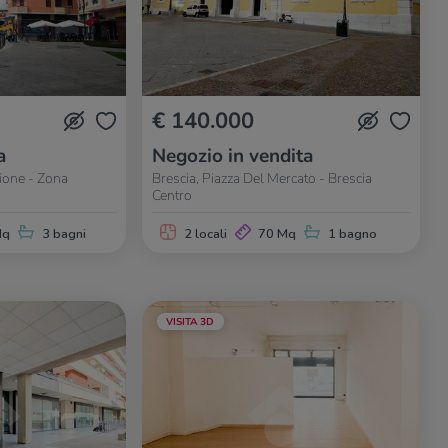
€ 140.000
a
Negozio in vendita
zione - Zona
Brescia, Piazza Del Mercato - Brescia
Centro
Mq
3 bagni
2 locali
70 Mq
1 bagno
VISITA 3D