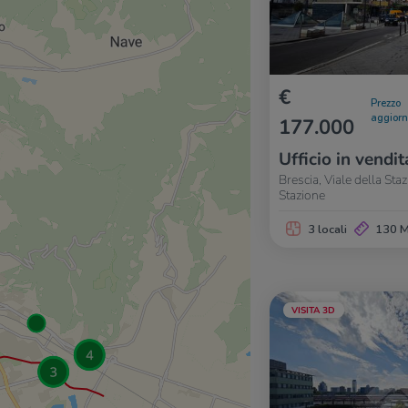
€
Prezzo
aggior
177.000
Ufficio in vendit
Brescia, Viale della Sta
Stazione
3 locali
130 
VISITA 3D