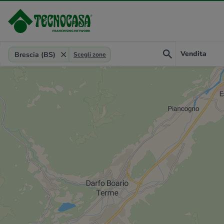
Provincia, comune, zona, riferimento
Vendita
Brescia (BS)
Scegli zone