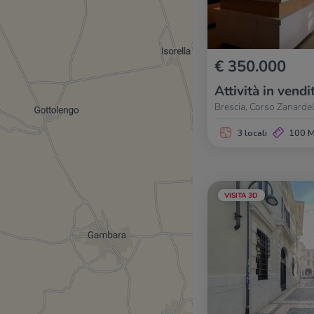
€ 350.000
Attività in vendi
Brescia, Corso Zanardel
3 locali
100 
VISITA 3D