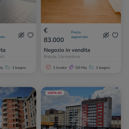
€
Prezzo
nato
aggiornato
83.000
ita
Negozio in vendita
oli
Brescia, Via mantova
Mq
1 bagno
1 locale
50 Mq
1 bagno
VISITA 3D