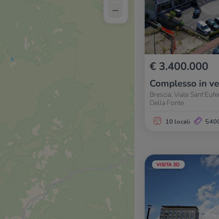
–
€ 3.400.000
Complesso in ve
Brescia, Viale Sant'Euf
Della Fonte
10 locali
540
VISITA 3D