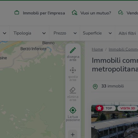
Immobili per l'impresa
Vuoi un mutuo?
Vendo
Tipologia
Prezzo
Superficie
Altri filtri
Home
Immobili Commer
disegna
Immobili comme
area
metropolitan
sposta
area
33
immobili
elimina
area
TOP
VISITA 3D
La tua
posizione
+