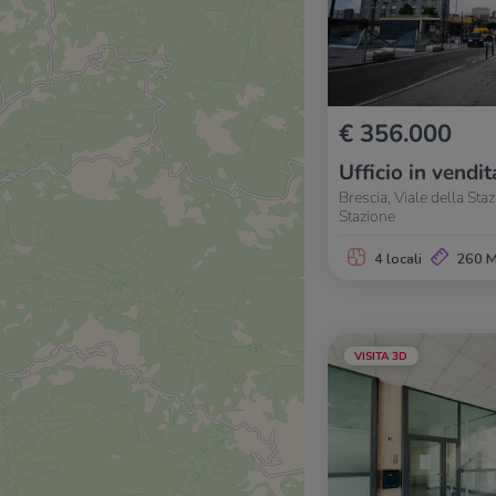
€ 356.000
Ufficio in vendit
Brescia, Viale della Sta
Stazione
4 locali
260 
VISITA 3D