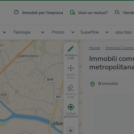
Immobili per l'impresa
Vuoi un mutuo?
Vendo
Tipologia
Prezzo
Superficie
Altri filtri
Home
Immobili Commer
disegna
Immobili comme
area
metropolitan
sposta
area
0
immobili
elimina
area
La tua
posizione
+