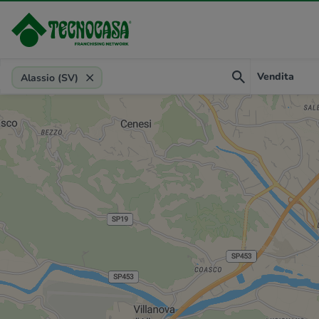
Provincia, comune, zona, riferimento
Vendita
Alassio (SV)