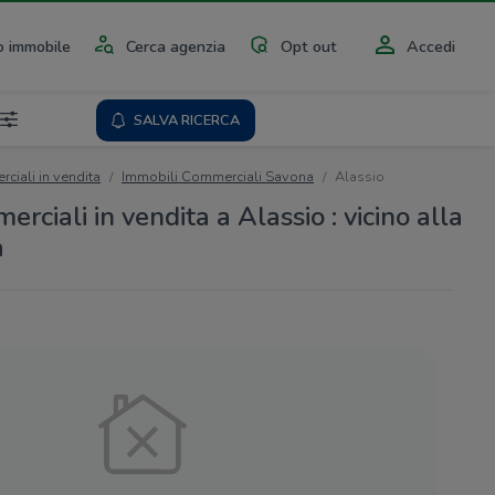
 immobile
Cerca agenzia
Opt out
Accedi
SALVA RICERCA
ciali in vendita
Immobili Commerciali Savona
Alassio
rciali in vendita a Alassio : vicino alla
a