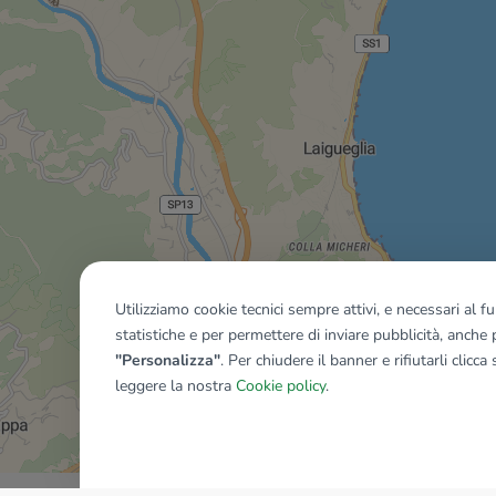
Utilizziamo cookie tecnici sempre attivi, e necessari al 
statistiche e per permettere di inviare pubblicità, anche p
"Personalizza"
. Per chiudere il banner e rifiutarli clicca
leggere la nostra
Cookie policy
.
Mostra tutti gli immobili del ri