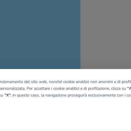
funzionamento del sito web, nonché cookie analitici non anonimi e di profila
ersonalizzata. Per accettare i cookie analitici e di profilazione, clicca su
"A
 su
"X"
; in questo caso, la navigazione proseguirà esclusivamente con i coo
quadro
© OpenMapTiles
|
© OpenStreetMap contributors