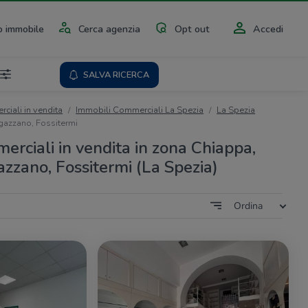
 immobile
Cerca agenzia
Opt out
Accedi
SALVA RICERCA
ciali in vendita
Immobili Commerciali La Spezia
La Spezia
gazzano, Fossitermi
erciali in vendita in zona Chiappa,
zzano, Fossitermi (La Spezia)
Ordina