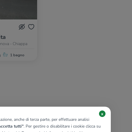
ita
enova - Chiappa
q
1 bagno
x
zione, anche di terza parte, per effettuare analisi
ccetta tutti"
. Per gestire o disabilitare i cookie clicca su