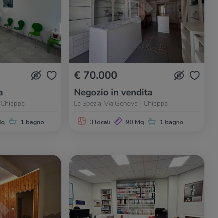
€ 70.000
a
Negozio in vendita
- Chiappa
La Spezia, Via Genova - Chiappa
Mq
1 bagno
3 locali
90 Mq
1 bagno