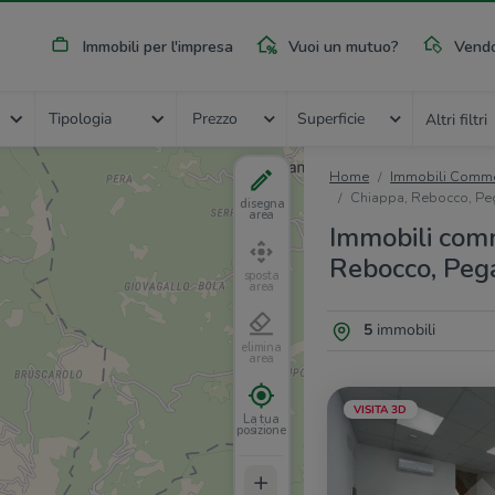
Immobili per l'impresa
Vuoi un mutuo?
Vendo
Tipologia
Prezzo
Superficie
Altri filtri
Home
Immobili Commer
Chiappa, Rebocco, Pe
disegna
area
Immobili comm
Rebocco, Pega
sposta
area
5
immobili
elimina
area
VISITA 3D
La tua
posizione
+