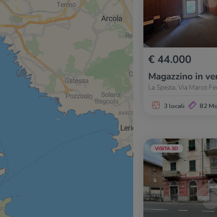
€ 44.000
Magazzino in ve
La Spezia, Via Marco Fed
3 locali
82 M
VISITA 3D