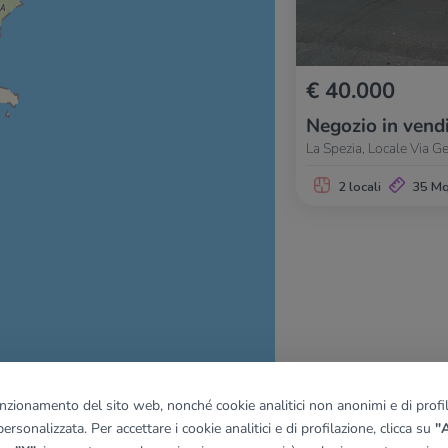
€ 40.000
Negozio in vend
La Spezia, Locale Via G
2 locali
35 M
funzionamento del sito web, nonché cookie analitici non anonimi e di profila
quadro
ersonalizzata. Per accettare i cookie analitici e di profilazione, clicca su
"A