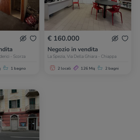
€ 160.000
ndita
Negozio in vendita
erici - Scorza
La Spezia, Via Della Ghiara - Chiappa
q
1 bagno
2 locali
126 Mq
2 bagni