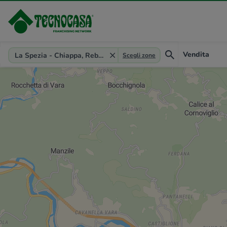
Provincia, comune, zona, riferimento
Vendita
La Spezia - Chiappa, Rebocco, Pegazzano, Fossitermi
Scegli zone