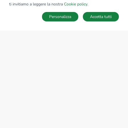
ti invitiamo a leggere la nostra
Cookie policy
.
Personalizza
Accetta tutti
MAPPA
SALVA RICERCA
Ricerche
Preferiti
Nascosti
Accedi
Sede Nazionale
tecnorete.it
kiron.it
AZIENDA
La storia del Gruppo
I nostri brand
Struttura del Gruppo
Il gruppo nel mondo
Lavora con noi
Bilancio di sostenibilità
Responsabilità sociale