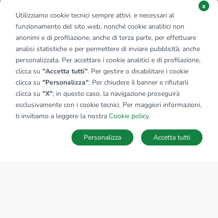
x
Utilizziamo cookie tecnici sempre attivi, e necessari al
funzionamento del sito web, nonché cookie analitici non
anonimi e di profilazione, anche di terza parte, per effettuare
analisi statistiche e per permettere di inviare pubblicità, anche
personalizzata. Per accettare i cookie analitici e di profilazione,
clicca su
"Accetta tutti"
. Per gestire o disabilitare i cookie
clicca su
"Personalizza"
. Per chiudere il banner e rifiutarli
clicca su
"X"
; in questo caso, la navigazione proseguirà
esclusivamente con i cookie tecnici. Per maggiori informazioni,
ti invitiamo a leggere la nostra
Cookie policy
.
Personalizza
Accetta tutti
MAPPA
SALVA RICERCA
Ricerche
Preferiti
Nascosti
Accedi
Sede Nazionale
tecnorete.it