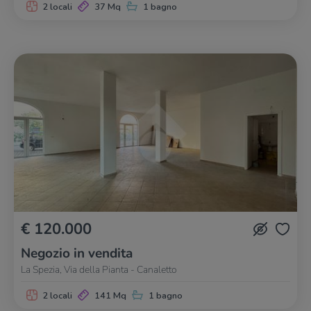
2 locali
37 Mq
1 bagno
€ 120.000
Negozio in vendita
La Spezia, Via della Pianta - Canaletto
2 locali
141 Mq
1 bagno