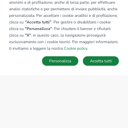
anonimi e di profilazione, anche di terza parte, per effettuare
analisi statistiche e per permettere di inviare pubblicità, anche
personalizzata. Per accettare i cookie analitici e di profilazione,
clicca su
"Accetta tutti"
. Per gestire o disabilitare i cookie
clicca su
"Personalizza"
. Per chiudere il banner e rifiutarli
clicca su
"X"
; in questo caso, la navigazione proseguirà
esclusivamente con i cookie tecnici. Per maggiori informazioni,
ti invitiamo a leggere la nostra
Cookie policy
.
Personalizza
Accetta tutti
MAPPA
SALVA RICERCA
Ricerche
Preferiti
Nascosti
Accedi
Sede Nazionale
tecnorete.it
kiron.it