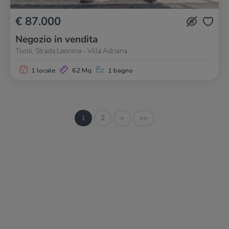
€ 87.000
Negozio in vendita
Tivoli, Strada Leonina - Villa Adriana
1 locale
62 Mq
1 bagno
1
2
>
>>