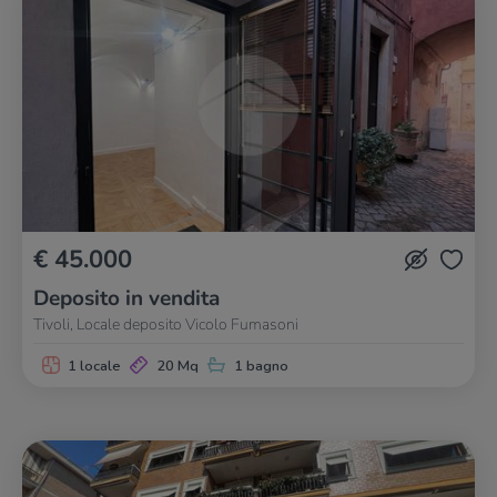
€ 45.000
Deposito in vendita
Tivoli, Locale deposito Vicolo Fumasoni
1 locale
20 Mq
1 bagno