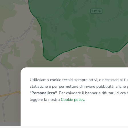
Utilizziamo cookie tecnici sempre attivi, e necessari al 
statistiche e per permettere di inviare pubblicità, anche p
"Personalizza"
. Per chiudere il banner e rifiutarli clicca
leggere la nostra
Cookie policy
.
Mostra tutti gli immobili del ri