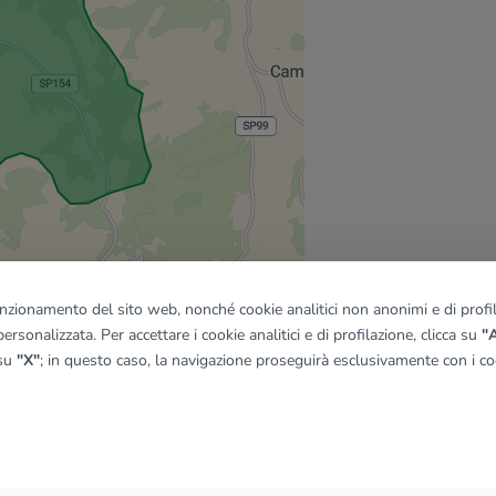
funzionamento del sito web, nonché cookie analitici non anonimi e di profila
ersonalizzata. Per accettare i cookie analitici e di profilazione, clicca su
"A
 su
"X"
; in questo caso, la navigazione proseguirà esclusivamente con i coo
quadro
© OpenMapTiles
|
© OpenStreetMap contributors