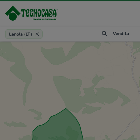
Provincia, comune, zona, riferimento
Vendita
Lenola (LT)