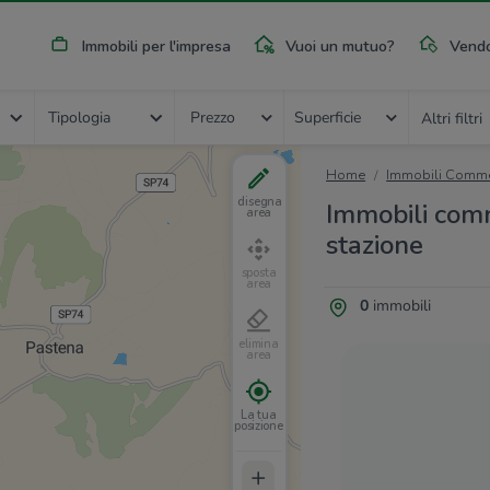
Immobili per l'impresa
Vuoi un mutuo?
Vendo
Tipologia
Prezzo
Superficie
Altri filtri
Home
Immobili Commer
disegna
Immobili comme
area
stazione
sposta
area
0
immobili
elimina
area
La tua
posizione
+