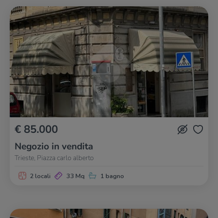
€ 85.000
Negozio in vendita
Trieste, Piazza carlo alberto
2 locali
33 Mq
1 bagno