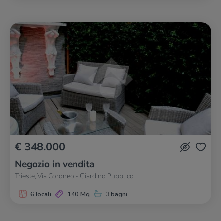
€ 348.000
Negozio in vendita
Trieste, Via Coroneo - Giardino Pubblico
6 locali
140 Mq
3 bagni