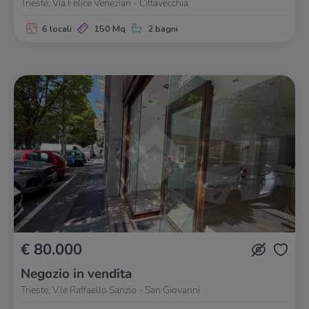
Trieste, Via Felice Venezian - Cittavecchia
6 locali
150 Mq
2 bagni
€ 80.000
Negozio in vendita
Trieste, V.le Raffaello Sanzio - San Giovanni