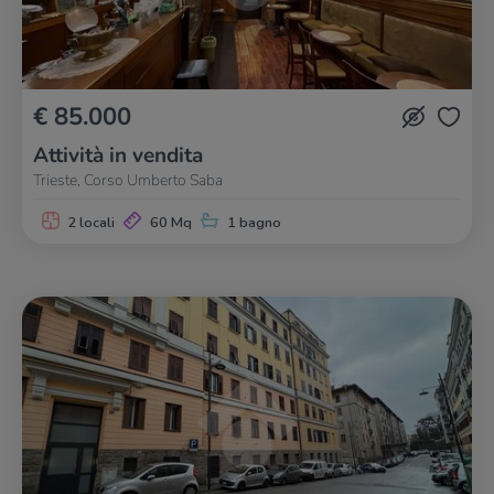
€ 85.000
Attività in vendita
Trieste, Corso Umberto Saba
2 locali
60 Mq
1 bagno