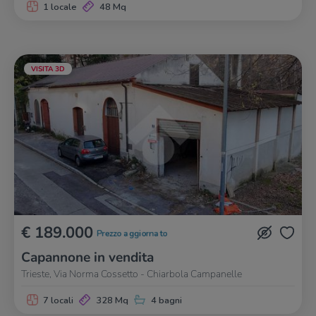
1 locale
48 Mq
VISITA 3D
€ 189.000
Prezzo aggiornato
Capannone in vendita
Trieste, Via Norma Cossetto - Chiarbola Campanelle
7 locali
328 Mq
4 bagni