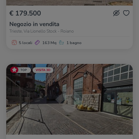
€ 179.500
Negozio in vendita
Trieste, Via Lionello Stock - Roiano
5 locali
163 Mq
1 bagno
TOP
VISITA 3D