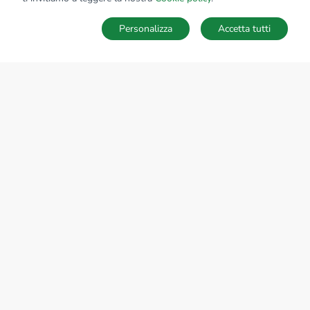
Personalizza
Accetta tutti
MAPPA
SALVA RICERCA
Ricerche
Preferiti
Nascosti
Accedi
Sede Nazionale
tecnorete.it
kiron.it
AZIENDA
La storia del Gruppo
I nostri brand
Struttura del Gruppo
Il gruppo nel mondo
Lavora con noi
Bilancio di sostenibilità
Responsabilità sociale