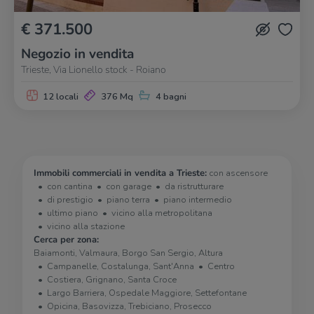
€ 371.500
Negozio in vendita
Trieste, Via Lionello stock - Roiano
12 locali
376 Mq
4 bagni
Immobili commerciali in vendita a Trieste:
con ascensore
con cantina
con garage
da ristrutturare
di prestigio
piano terra
piano intermedio
ultimo piano
vicino alla metropolitana
vicino alla stazione
Cerca per zona:
Baiamonti, Valmaura, Borgo San Sergio, Altura
Campanelle, Costalunga, Sant'Anna
Centro
Costiera, Grignano, Santa Croce
Largo Barriera, Ospedale Maggiore, Settefontane
Opicina, Basovizza, Trebiciano, Prosecco