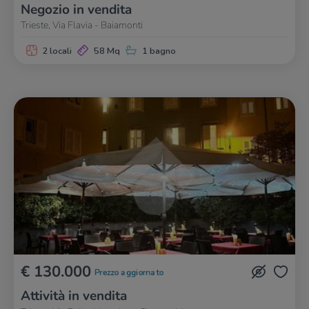
Negozio in vendita
Trieste, Via Flavia - Baiamonti
2 locali
58 Mq
1 bagno
€ 130.000
Prezzo aggiornato
Attività in vendita