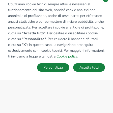
Utilizziamo cookie tecnici sempre attivi, e necessari al
funzionamento del sito web, nonché cookie analitici non
anonimi e di profilazione, anche di terza parte, per effettuare
analisi statistiche e per permettere di inviare pubblicità, anche
personalizzata. Per accettare i cookie analitici e di profilazione,
clicca su
"Accetta tutti"
. Per gestire o disabilitare i cookie
clicca su
"Personalizza"
. Per chiudere il banner e rifiutarli
clicca su
"X"
; in questo caso, la navigazione proseguirà
esclusivamente con i cookie tecnici. Per maggiori informazioni,
ti invitiamo a leggere la nostra
Cookie policy
.
Personalizza
Accetta tutti
MAPPA
SALVA RICERCA
Ricerche
Preferiti
Nascosti
Accedi
Sede Nazionale
tecnorete.it
kiron.it