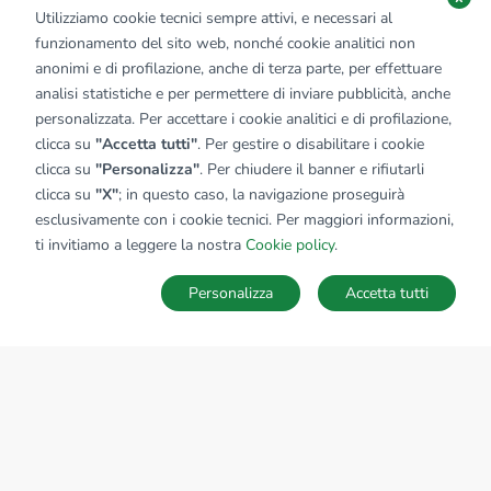
Utilizziamo cookie tecnici sempre attivi, e necessari al
funzionamento del sito web, nonché cookie analitici non
anonimi e di profilazione, anche di terza parte, per effettuare
analisi statistiche e per permettere di inviare pubblicità, anche
personalizzata. Per accettare i cookie analitici e di profilazione,
clicca su
"Accetta tutti"
. Per gestire o disabilitare i cookie
clicca su
"Personalizza"
. Per chiudere il banner e rifiutarli
clicca su
"X"
; in questo caso, la navigazione proseguirà
esclusivamente con i cookie tecnici. Per maggiori informazioni,
ti invitiamo a leggere la nostra
Cookie policy
.
Personalizza
Accetta tutti
MAPPA
SALVA RICERCA
Ricerche
Preferiti
Nascosti
Accedi
Sede Nazionale
tecnorete.it
kiron.it