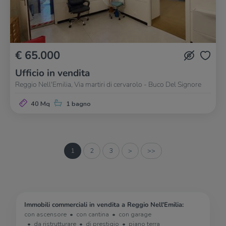
€ 65.000
Ufficio in vendita
Reggio Nell'Emilia, Via martiri di cervarolo - Buco Del Signore
40 Mq
1 bagno
1
2
3
>
>>
Immobili commerciali in vendita a Reggio Nell'Emilia:
con ascensore
con cantina
con garage
da ristrutturare
di prestigio
piano terra