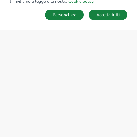
ti invitiamo a leggere la nostra
Cookie policy
.
Personalizza
Accetta tutti
MAPPA
SALVA RICERCA
Ricerche
Preferiti
Nascosti
Accedi
Sede Nazionale
tecnorete.it
kiron.it
AZIENDA
La storia del Gruppo
I nostri brand
Struttura del Gruppo
Il gruppo nel mondo
Lavora con noi
Bilancio di sostenibilità
Responsabilità sociale