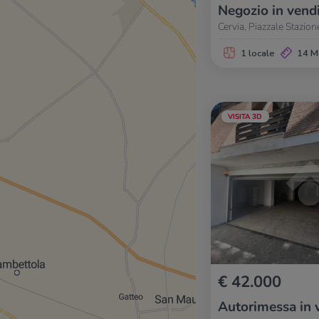
Negozio in vend
Cervia, Piazzale Stazio
1 locale
14 M
VISITA 3D
€ 42.000
Autorimessa in 