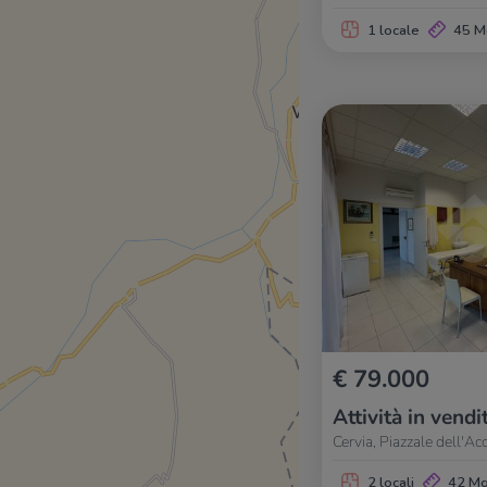
1 locale
45 M
€ 79.000
Attività in vendi
Cervia, Piazzale dell'Ac
2 locali
42 M