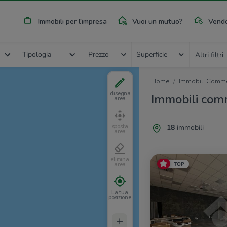
Immobili per l'impresa
Vuoi un mutuo?
Vendo
Tipologia
Prezzo
Superficie
Altri filtri
Home
Immobili Commer
disegna
Immobili comme
area
18
immobili
sposta
area
elimina
TOP
area
La tua
posizione
+