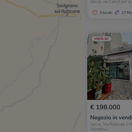
Cervia, via Caduti per la
2 locali
17 M
VISITA 3D
€ 198.000
Negozio in vend
Cervia, Via Rotonda 1 
Marittima