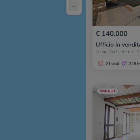
–
€ 140.000
Ufficio in vendit
Cervia, Via Santerno - S
2 locali
228 
VISITA 3D