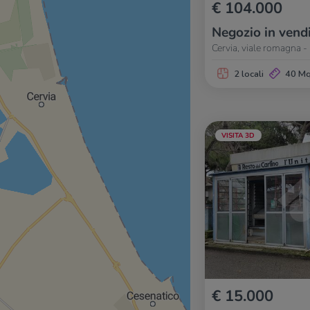
€ 104.000
Negozio in vend
Cervia, viale romagna -
2 locali
40 M
VISITA 3D
€ 15.000