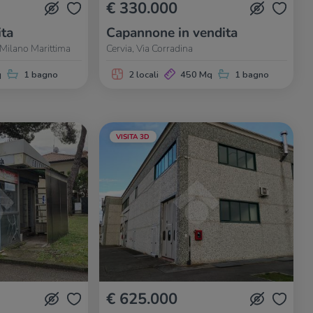
€ 330.000
ita
Capannone in vendita
 Milano Marittima
Cervia, Via Corradina
q
1 bagno
2 locali
450 Mq
1 bagno
VISITA 3D
€ 625.000