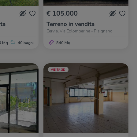
€ 105.000
ta
Terreno in vendita
Cervia, Via Colombarina - Pisignano
0 Mq
40 bagni
840 Mq
VISITA 3D