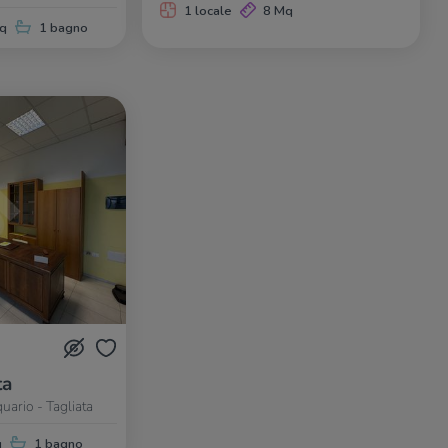
1 locale
8 Mq
q
1 bagno
ta
quario - Tagliata
q
1 bagno