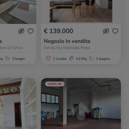
€ 139.000
a
Negozio in vendita
avio Di Cervia
Cervia, Via Adeodato Ressi
Mq
2 bagni
1 locale
42 Mq
1 bagno
VISITA 3D