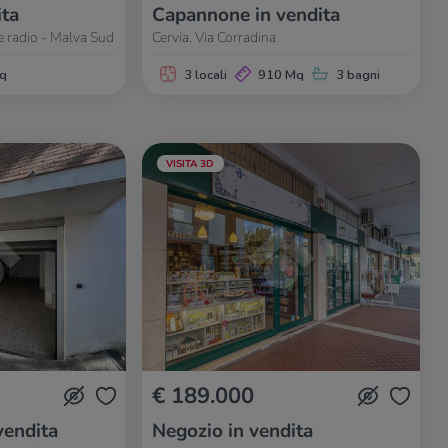
ita
Capannone in vendita
ne radio - Malva Sud
Cervia, Via Corradina
q
3 locali
910 Mq
3 bagni
VISITA 3D
€ 189.000
vendita
Negozio in vendita