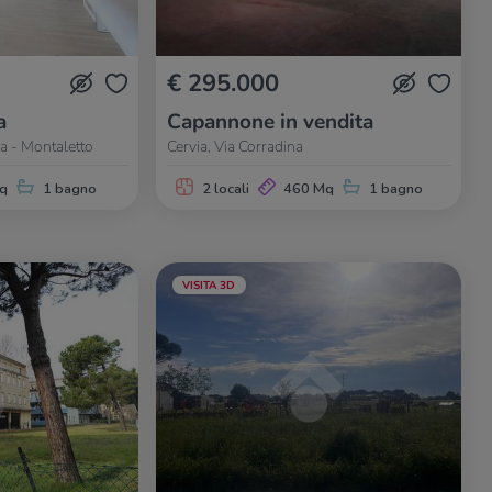
€ 295.000
a
Capannone in vendita
na - Montaletto
Cervia, Via Corradina
q
1 bagno
2 locali
460 Mq
1 bagno
VISITA 3D