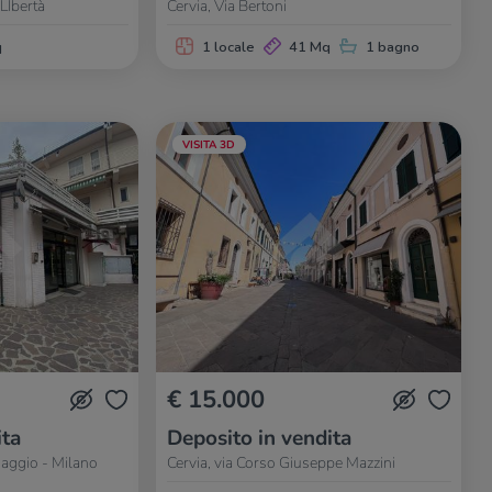
 LIbertà
Cervia, Via Bertoni
q
1 locale
41 Mq
1 bagno
VISITA 3D
€ 15.000
ita
Deposito in vendita
Maggio - Milano
Cervia, via Corso Giuseppe Mazzini