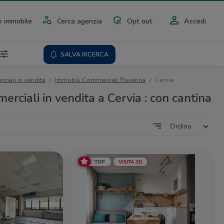
 immobile
Cerca agenzia
Opt out
Accedi
SALVA RICERCA
ciali in vendita
Immobili Commerciali Ravenna
Cervia
rciali in vendita a Cervia : con cantina
Ordina
TOP
VISITA 3D