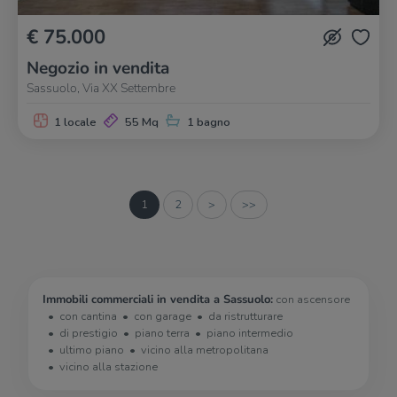
€ 75.000
Negozio in vendita
Sassuolo, Via XX Settembre
1 locale
55 Mq
1 bagno
1
2
>
>>
Immobili commerciali in vendita a Sassuolo:
con ascensore
con cantina
con garage
da ristrutturare
di prestigio
piano terra
piano intermedio
ultimo piano
vicino alla metropolitana
vicino alla stazione