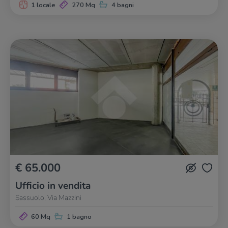
1 locale
270 Mq
4 bagni
€ 65.000
Ufficio in vendita
Sassuolo, Via Mazzini
60 Mq
1 bagno