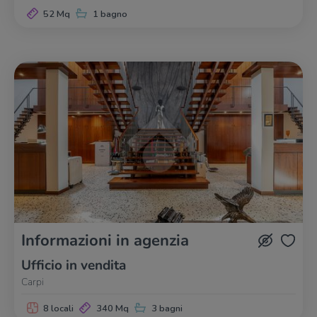
52 Mq
1 bagno
Informazioni in agenzia
Ufficio in vendita
Carpi
8 locali
340 Mq
3 bagni