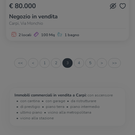
€ 80.000
Negozio in vendita
Carpi, Via Monchio
2 locali
100 Mq
1 bagno
<<
<
1
2
3
4
5
>
>>
Immobili commerciali in vendita a Carpi:
con ascensore
con cantina
con garage
da ristrutturare
di prestigio
piano terra
piano intermedio
ultimo piano
vicino alla metropolitana
vicino alla stazione