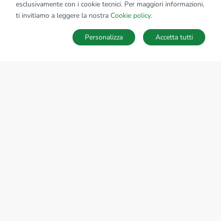
esclusivamente con i cookie tecnici. Per maggiori informazioni,
ti invitiamo a leggere la nostra
Cookie policy
.
Personalizza
Accetta tutti
MAPPA
SALVA RICERCA
Ricerche
Preferiti
Nascosti
Accedi
Sede Nazionale
tecnorete.it
kiron.it
AZIENDA
La storia del Gruppo
I nostri brand
Struttura del Gruppo
Il gruppo nel mondo
Lavora con noi
Bilancio di sostenibilità