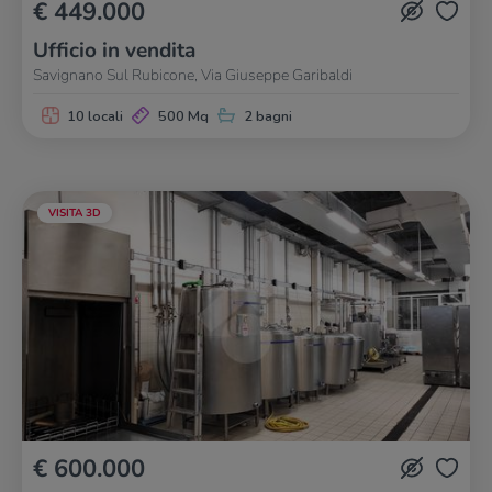
€ 449.000
Ufficio in vendita
Savignano Sul Rubicone, Via Giuseppe Garibaldi
10 locali
500 Mq
2 bagni
VISITA 3D
€ 600.000