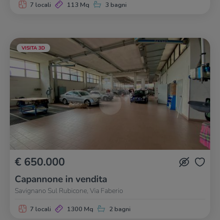
7 locali
113 Mq
3 bagni
VISITA 3D
€ 650.000
Capannone in vendita
Savignano Sul Rubicone, Via Faberio
7 locali
1300 Mq
2 bagni