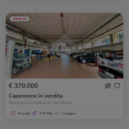
VISITA 3D
€ 370.000
Capannone in vendita
Savignano Sul Rubicone, Via Faberio
4 locali
470 Mq
1 bagno