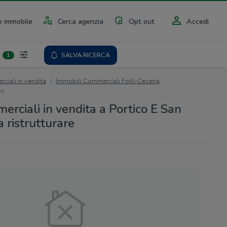
 immobile
Cerca agenzia
Opt out
Accedi
SALVA RICERCA
1
ciali in vendita
Immobili Commerciali Forlì-Cesena
to
erciali in vendita a Portico E San
 ristrutturare