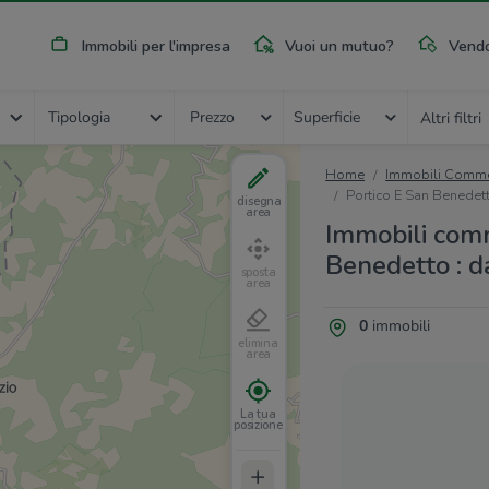
Immobili per l'impresa
Vuoi un mutuo?
Vendo
Tipologia
Prezzo
Superficie
Altri filtri
Home
Immobili Commer
Portico E San Benedet
disegna
area
Immobili comm
Benedetto : da
sposta
area
0
immobili
elimina
area
La tua
posizione
+