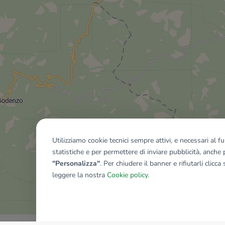
Utilizziamo cookie tecnici sempre attivi, e necessari al 
statistiche e per permettere di inviare pubblicità, anche p
"Personalizza"
. Per chiudere il banner e rifiutarli clicca
leggere la nostra
Cookie policy
.
Mostra tutti gli immobili del ri