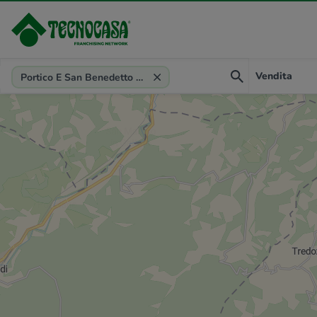
Provincia, comune, zona, riferimento
Vendita
Portico E San Benedetto (FC)