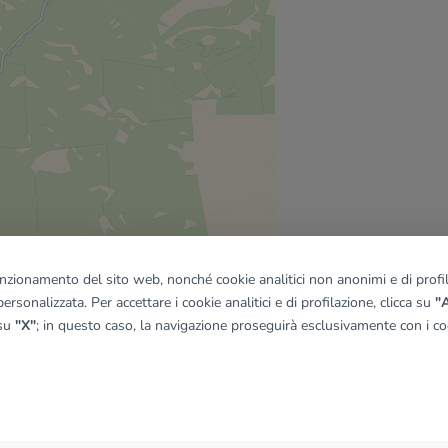
funzionamento del sito web, nonché cookie analitici non anonimi e di profila
ersonalizzata. Per accettare i cookie analitici e di profilazione, clicca su
"A
 su
"X"
; in questo caso, la navigazione proseguirà esclusivamente con i coo
quadro
© OpenMapTiles
|
© OpenStreetMap contributors