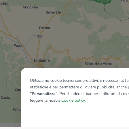
Utilizziamo cookie tecnici sempre attivi, e necessari al 
statistiche e per permettere di inviare pubblicità, anche p
"Personalizza"
. Per chiudere il banner e rifiutarli clicca
leggere la nostra
Cookie policy
.
Mostra tutti gli immobili del ri