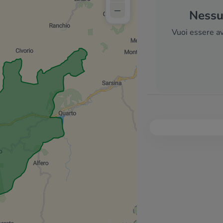
–
Nessun
Vuoi essere av