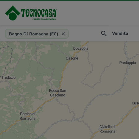
Provincia, comune, zona, riferimento
Vendita
Bagno Di Romagna (FC)