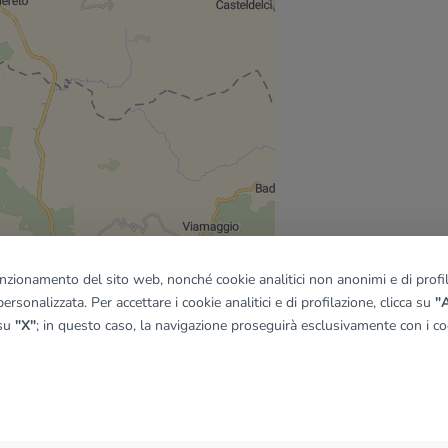
funzionamento del sito web, nonché cookie analitici non anonimi e di profila
ersonalizzata. Per accettare i cookie analitici e di profilazione, clicca su
"A
 su
"X"
; in questo caso, la navigazione proseguirà esclusivamente con i coo
quadro
© OpenMapTiles
|
© OpenStreetMap contributors