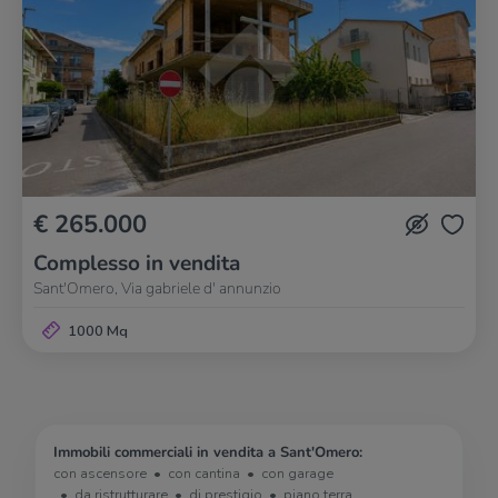
€ 265.000
Complesso in vendita
Sant'Omero, Via gabriele d' annunzio
1000 Mq
Immobili commerciali in vendita a Sant'Omero:
con ascensore
con cantina
con garage
da ristrutturare
di prestigio
piano terra