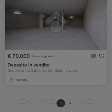
€ 70.000
Prezzo aggiornato
Deposito in vendita
Giulianova, Via Galileo Galilei - Giulianova Lido
200 Mq
<<
<
1
2
3
4
>
>>