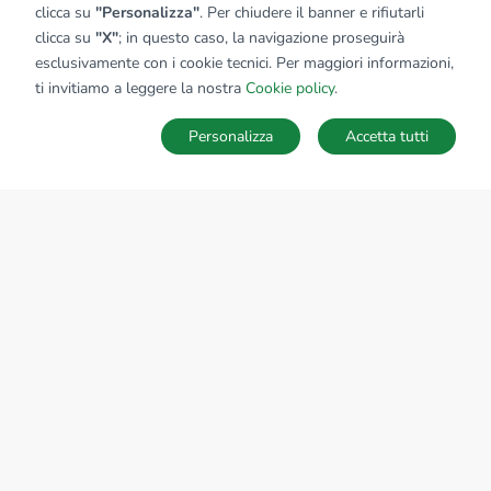
clicca su
"Personalizza"
. Per chiudere il banner e rifiutarli
clicca su
"X"
; in questo caso, la navigazione proseguirà
esclusivamente con i cookie tecnici. Per maggiori informazioni,
ti invitiamo a leggere la nostra
Cookie policy
.
Personalizza
Accetta tutti
MAPPA
SALVA RICERCA
Ricerche
Preferiti
Nascosti
Accedi
Sede Nazionale
tecnorete.it
kiron.it
AZIENDA
La storia del Gruppo
I nostri brand
Struttura del Gruppo