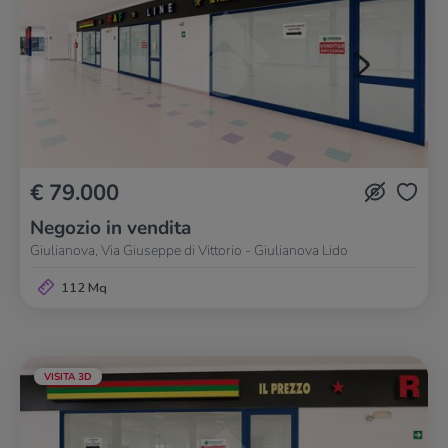
€ 79.000
Negozio in vendita
Giulianova, Via Giuseppe di Vittorio - Giulianova Lido
112 Mq
VISITA 3D