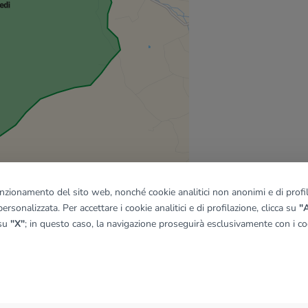
funzionamento del sito web, nonché cookie analitici non anonimi e di profila
ersonalizzata. Per accettare i cookie analitici e di profilazione, clicca su
"A
 su
"X"
; in questo caso, la navigazione proseguirà esclusivamente con i coo
quadro
© OpenMapTiles
|
© OpenStreetMap contributors