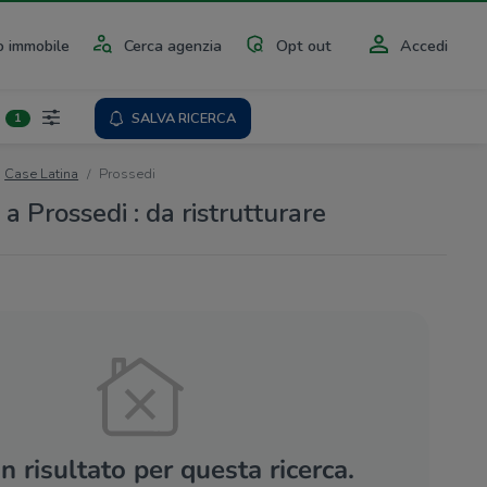
 immobile
Cerca agenzia
Opt out
Accedi
SALVA RICERCA
1
Case Latina
Prossedi
 a Prossedi : da ristrutturare
 risultato per questa ricerca.