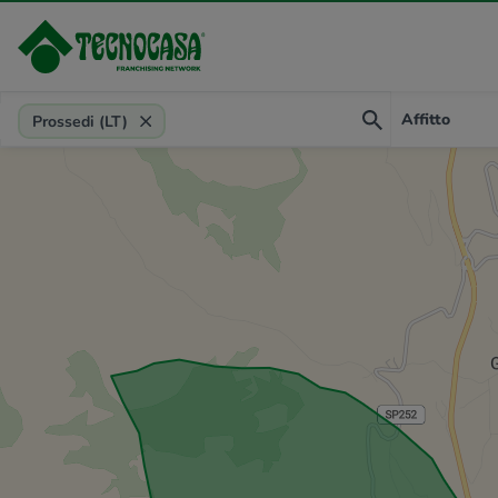
Provincia, comune, zona, riferimento
Affitto
Prossedi (LT)