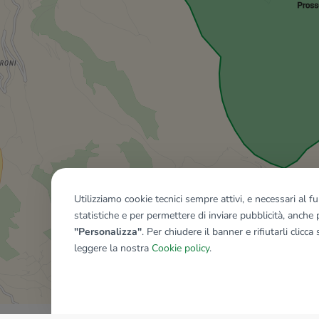
Utilizziamo cookie tecnici sempre attivi, e necessari al 
statistiche e per permettere di inviare pubblicità, anche p
"Personalizza"
. Per chiudere il banner e rifiutarli clicca
leggere la nostra
Cookie policy
.
Mostra tutti gli immobili del ri