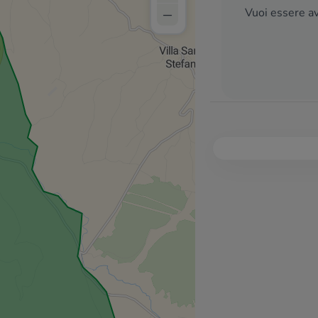
–
Vuoi essere av