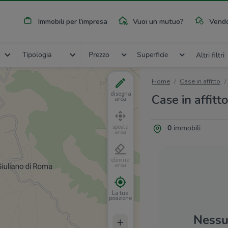
Immobili per l'impresa
Vuoi un mutuo?
Vendo
Tipologia
Prezzo
Superficie
Altri filtri
Home
Case in affitto
disegna
Case in affitto
area
0
immobili
sposta
area
elimina
area
La tua
posizione
Nessun
+