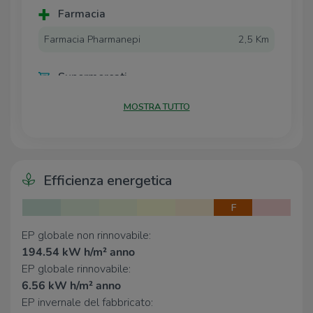
una casa spaziosa e confortevole in un contesto
Farmacia
residenziale tranquillo e ben curato.
Farmacia Pharmanepi
2,5 Km
Per maggiori informazioni o per prenotare una visita,
contattaci. Saremo lieti di accompagnarti alla scoperta
di questa interessante opportunità abitativa.
Supermercati
Supermercato Carrefour NEPI
1,9 Km
MOSTRA TUTTO
Simply Nepi
2,5 Km
Negozi
Efficienza energetica
Lexess
1,8 Km
Nepipan
2,6 Km
F
Bar
EP globale non rinnovabile:
194.54 kW h/m² anno
Jasmine
1,2 Km
EP globale rinnovabile:
6.56 kW h/m² anno
Ristoranti
EP invernale del fabbricato: