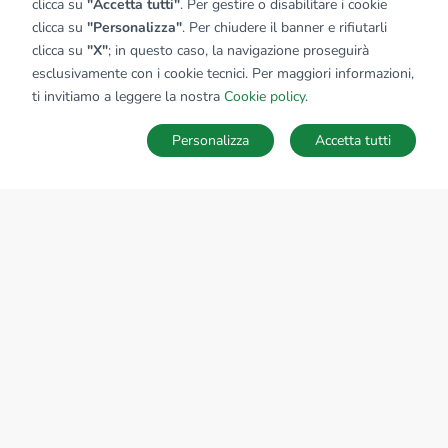
clicca su
"Accetta tutti"
. Per gestire o disabilitare i cookie
clicca su
"Personalizza"
. Per chiudere il banner e rifiutarli
clicca su
"X"
; in questo caso, la navigazione proseguirà
esclusivamente con i cookie tecnici. Per maggiori informazioni,
Affiliato:
Studio Monterosi Srl
ti invitiamo a leggere la nostra
Cookie policy
.
P.zza Antonio Varisco, snc 01030 Monterosi (VT)
Personalizza
Accetta tutti
CONTATTACI
Sede Nazionale
tecnorete.it
kiron.it
AZIENDA
La storia del Gruppo
I nostri brand