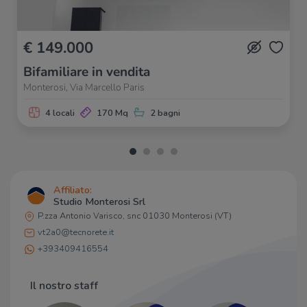
€ 149.000
Bifamiliare in vendita
Monterosi, Via Marcello Paris
4 locali
170 Mq
2 bagni
Affiliato:
Studio Monterosi Srl
P.zza Antonio Varisco, snc 01030 Monterosi (VT)
vt2a0@tecnorete.it
+393409416554
Il nostro staff