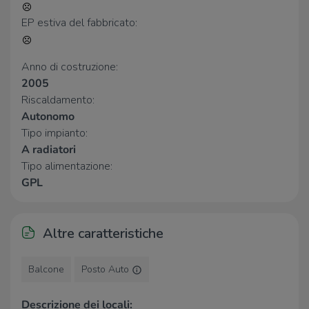
Il Casale dei buoni sapori
890 m
Osteria Frontoni
2,1 Km
EP estiva del fabbricato:
Anno di costruzione:
2005
Riscaldamento:
Autonomo
Tipo impianto:
A radiatori
Tipo alimentazione:
GPL
Altre caratteristiche
Balcone
Posto Auto
Descrizione dei locali: