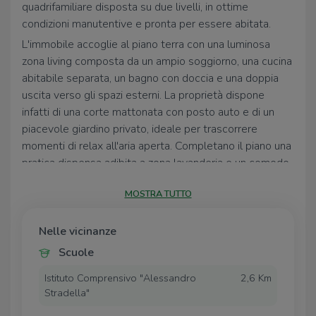
quadrifamiliare disposta su due livelli, in ottime
condizioni manutentive e pronta per essere abitata.
L'immobile accoglie al piano terra con una luminosa
zona living composta da un ampio soggiorno, una cucina
abitabile separata, un bagno con doccia e una doppia
uscita verso gli spazi esterni. La proprietà dispone
infatti di una corte mattonata con posto auto e di un
piacevole giardino privato, ideale per trascorrere
momenti di relax all'aria aperta. Completano il piano una
pratica dispensa adibita a zona lavanderia e un comodo
locale sottoscala.
MOSTRA TUTTO
La zona notte, situata al primo piano, è composta da tre
camere da letto, di cui due con accesso a un balcone
Nelle vicinanze
condiviso e una con uscita sul giardino. Sullo stesso
livello troviamo un bagno finestrato con vasca e un
Scuole
funzionale ripostiglio.
Istituto Comprensivo "Alessandro
2,6 Km
La villa è dotata di bombolone GPL da 1.000 litri e
Stradella"
rappresenta la soluzione ideale per chi è alla ricerca di