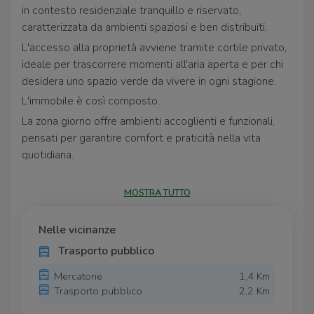
in contesto residenziale tranquillo e riservato,
caratterizzata da ambienti spaziosi e ben distribuiti.
L'accesso alla proprietà avviene tramite cortile privato,
ideale per trascorrere momenti all'aria aperta e per chi
desidera uno spazio verde da vivere in ogni stagione.
L'immobile è così composto.
La zona giorno offre ambienti accoglienti e funzionali,
pensati per garantire comfort e praticità nella vita
quotidiana.
La zona notte ospita tre camere da letto ben
dimensionate e tre bagni, ideali per soddisfare le
MOSTRA TUTTO
esigenze di tutta la famiglia.
Completano la proprietà due ulteriori stanze versatili,
Nelle vicinanze
adatte a molteplici utilizzi come studio, locale hobby o
Trasporto pubblico
spazio dedicato alle proprie esigenze, oltre a tre balconi
Mercatone
1,4 Km
che garantiscono luminosità e piacevoli affacci.
Trasporto pubblico
2,2 Km
A servizio dell'abitazione è presente un comodo box