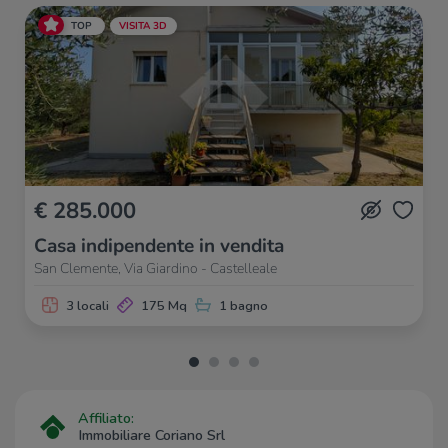
TOP
VISITA 3D
€ 285.000
Casa indipendente in vendita
San Clemente, Via Giardino - Castelleale
3 locali
175 Mq
1 bagno
Affiliato:
Immobiliare Coriano Srl