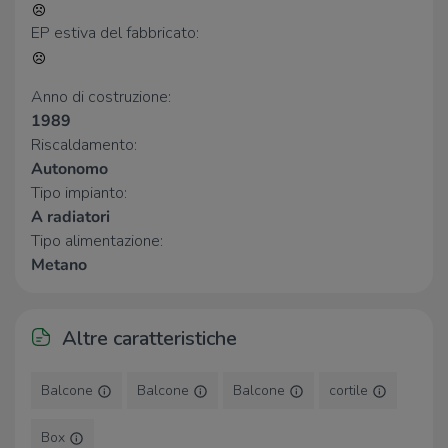
Ristorante Vite
620 m
Baldoria Brewpub
2,5 Km
EP estiva del fabbricato:
Plaza Cafè
2,6 Km
Anno di costruzione:
1989
Riscaldamento:
Autonomo
Tipo impianto:
A radiatori
Tipo alimentazione:
Metano
Altre caratteristiche
Balcone
Balcone
Balcone
cortile
Box