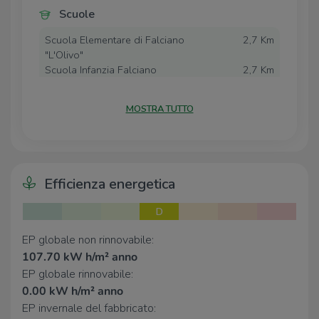
auto.
Scuole
Costruita nel 1989, la soluzione rappresenta
un'interessante opportunità per chi è alla ricerca di una
Scuola Elementare di Falciano
2,7 Km
"L'Olivo"
casa indipendente in una posizione tranquilla, ben
Scuola Infanzia Falciano
2,7 Km
collegata ai principali servizi, a pochi minuti da Rimini e
dalla Repubblica di San Marino.
Farmacia
MOSTRA TUTTO
Comunale Corasolo
930 m
Supermercati
Efficienza energetica
Despar
2,8 Km
D
Bar
EP globale non rinnovabile:
107.70 kW h/m² anno
Bar
930 m
EP globale rinnovabile:
0.00 kW h/m² anno
Ristoranti
EP invernale del fabbricato: