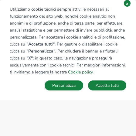
x
Utilizziamo cookie tecnici sempre attivi, e necessari al
funzionamento del sito web, nonché cookie analitici non
anonimi e di profilazione, anche di terza parte, per effettuare
analisi statistiche e per permettere di inviare pubblicità, anche
personalizzata. Per accettare i cookie analitici e di profilazione,
clicca su
"Accetta tutti"
. Per gestire o disabilitare i cookie
clicca su
"Personalizza"
. Per chiudere il banner e rifiutarli
clicca su
"X"
; in questo caso, la navigazione proseguirà
esclusivamente con i cookie tecnici. Per maggiori informazioni,
Affiliato:
Immobiliare Coriano Srl
ti invitiamo a leggere la nostra
Cookie policy
.
Via Dei Martiri, 2 47853 Coriano (RN)
Personalizza
Accetta tutti
CONTATTACI
Sede Nazionale
tecnorete.it