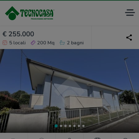
€ 255.000
5 locali
200 Mq
2 bagni