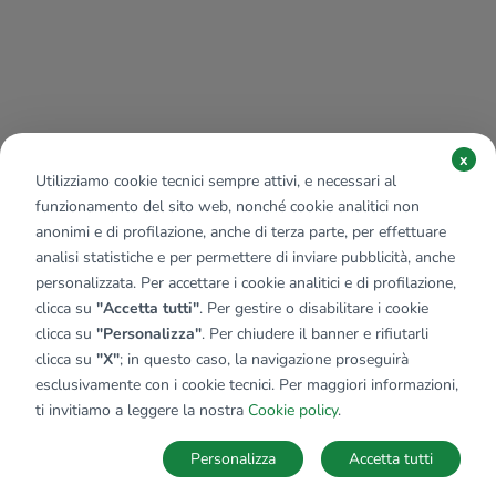
x
Utilizziamo cookie tecnici sempre attivi, e necessari al
funzionamento del sito web, nonché cookie analitici non
anonimi e di profilazione, anche di terza parte, per effettuare
analisi statistiche e per permettere di inviare pubblicità, anche
personalizzata. Per accettare i cookie analitici e di profilazione,
clicca su
"Accetta tutti"
. Per gestire o disabilitare i cookie
clicca su
"Personalizza"
. Per chiudere il banner e rifiutarli
clicca su
"X"
; in questo caso, la navigazione proseguirà
esclusivamente con i cookie tecnici. Per maggiori informazioni,
Affiliato:
Studio Trebaseleghe Srl
ti invitiamo a leggere la nostra
Cookie policy
.
P.zza Principe di Piemonte, 2 35010 Trebaseleghe (PD)
Personalizza
Accetta tutti
CONTATTACI