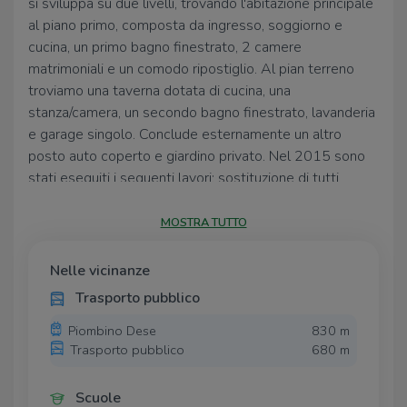
si sviluppa su due livelli, trovando l'abitazione principale
al piano primo, composta da ingresso, soggiorno e
cucina, un primo bagno finestrato, 2 camere
matrimoniali e un comodo ripostiglio. Al pian terreno
troviamo una taverna dotata di cucina, una
stanza/camera, un secondo bagno finestrato, lavanderia
e garage singolo. Conclude esternamente un altro
posto auto coperto e giardino privato. Nel 2015 sono
stati eseguiti i seguenti lavori: sostituzione di tutti
serramenti in pvc con triplo vetro e doppia camera,
cappotto esterno, coibentazione tetto con lana di
MOSTRA TUTTO
roccia, rifacimento di impianto elettrico ed idraulico,
porte interne. Disponibile da subito. Ulteriori info in
Nelle vicinanze
agenzia.
Trasporto pubblico
Piombino Dese
830 m
Trasporto pubblico
680 m
Scuole