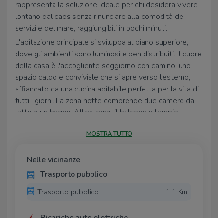
rappresenta la soluzione ideale per chi desidera vivere
lontano dal caos senza rinunciare alla comodità dei
servizi e del mare, raggiungibili in pochi minuti.
L'abitazione principale si sviluppa al piano superiore,
dove gli ambienti sono luminosi e ben distribuiti. Il cuore
della casa è l'accogliente soggiorno con camino, uno
spazio caldo e conviviale che si apre verso l'esterno,
affiancato da una cucina abitabile perfetta per la vita di
tutti i giorni. La zona notte comprende due camere da
letto e un bagno. All'esterno, il balcone e l'ampio
terrazzo regalano una piacevole vista aperta sulle
MOSTRA TUTTO
colline circostanti, offrendo lo spazio ideale per pranzi
all'aperto, momenti di relax o per godersi il panorama in
ogni stagione. Al piano inferiore si trovano un ampio
Nelle vicinanze
magazzino e diversi locali accessori, spazi versatili che
Trasporto pubblico
possono essere organizzati e valorizzati secondo le
Trasporto pubblico
1,1 Km
proprie esigenze. Completano la proprietà un garage,
che aggiunge praticità e funzionalità all'immobile, e un
terreno di circa 1500 mq.
Ricariche auto elettriche