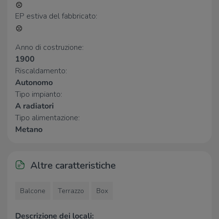
Bar
EP estiva del fabbricato:
Autoriparazioni Buelli
1,8 Km
Bar
1,8 Km
Bar Doria
3,0 Km
Anno di costruzione:
1900
Ristoranti
Riscaldamento:
Autonomo
La Vecchia Ostaia
2,3 Km
Tipo impianto:
L'osteria di Caterina
3,0 Km
A radiatori
La Rampa
3,0 Km
Tipo alimentazione:
Metano
Altre caratteristiche
Balcone
Terrazzo
Box
Descrizione dei locali: