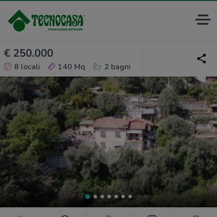
€ 250.000
8 locali
140 Mq
2 bagni