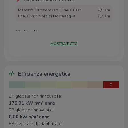
Mercatò Camporosso | EnelX Fast
2,5 Km
EnelX Municipio di Dolceacqua
2,7 Km
Scuole
Scuole
1,2 Km
MOSTRA TUTTO
Scuola Media Statale G. Natta
2,9 Km
Scuole Elementari Luigina Garoscio
2,9 Km
Farmacia
Efficienza energetica
Farmacia
1,2 Km
G
Supermercati
EP globale non rinnovabile:
175.91 kW h/m² anno
Lidl
2,2 Km
EP globale rinnovabile:
Mercatò Local
2,3 Km
0.00 kW h/m² anno
Mercato
2,5 Km
EP invernale del fabbricato: