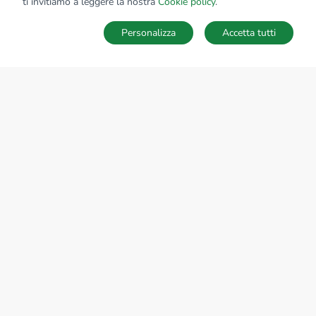
ti invitiamo a leggere la nostra
Cookie policy
.
(IM)
Personalizza
Accetta tutti
CONTATTACI
Sede Nazionale
tecnorete.it
kiron.it
AZIENDA
La storia del Gruppo
I nostri brand
Struttura del Gruppo
Il gruppo nel mondo
Lavora con noi
Bilancio di sostenibilità
Responsabilità sociale