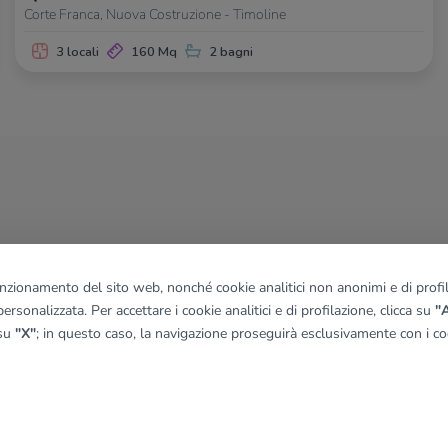
Corte Franca, Nuova Costruzione - Timoline
3 locali
160 Mq
2 bagni
funzionamento del sito web, nonché cookie analitici non anonimi e di profila
ersonalizzata. Per accettare i cookie analitici e di profilazione, clicca su
"A
 su
"X"
; in questo caso, la navigazione proseguirà esclusivamente con i coo