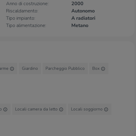
Anno di costruzione:
2000
ti, natura e i servizi esclusivi del Golf Club, con piscina
Riscaldamento:
Autonomo
esaggio. La posizione è strategica: a pochi minuti dal
Tipo impianto:
A radiatori
llegamenti con Bergamo e l’aeroporto di Orio al Serio.
Tipo alimentazione:
Metano
coperti e scoperti a servizio dei residenti.
dita della vostra attuale proprietà, forniamo valutazioni
issare un appuntamento rivolgersi in Agenzia!
larme
Giardino
Parcheggio Pubblico
Box
co
Locali camera da letto
Locali soggiorno