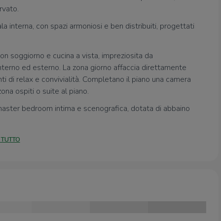
rvato.
la interna, con spazi armoniosi e ben distribuiti, progettati
on soggiorno e cucina a vista, impreziosita da
interno ed esterno. La zona giorno affaccia direttamente
ti di relax e convivialità. Completano il piano una camera
a ospiti o suite al piano.
a master bedroom intima e scenografica, dotata di abbaino
n vasca, creando un ambiente riservato e di grande
 TUTTO
coglie una spaziosa taverna, ideale come area relax o zona
le tecnico e autorimessa doppia in larghezza.
rinnovamento nel 2019 e si distingue per finiture di alto
lettrico aggiornato, domotica integrata, climatizzazione
zione, serramenti con doppi vetri, zanzariere e impianto di
za.