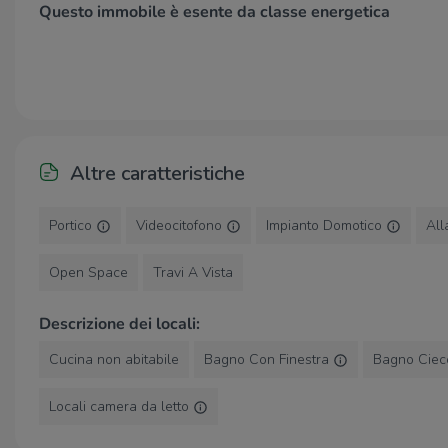
Questo immobile è esente da classe energetica
Il residence garantisce privacy e benessere, immerso tra vigne
condominiale e area solarium perfettamente integrate nel pa
Lago d’Iseo, vicino a cantine e borghi storici, con rapidi co
All’interno del complesso sono inoltre disponibili posti auto 
Se avete bisogno di una prima consulenza riguardante la ven
gratuite e senza impegno. Per maggiori informazioni o per f
Altre caratteristiche
Portico
Videocitofono
Impianto Domotico
Al
Open Space
Travi A Vista
Descrizione dei locali:
Cucina non abitabile
Bagno Con Finestra
Bagno Cie
Locali camera da letto