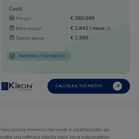
Costi
€ 380.000
Prezzo:
€ 1.842 / mese
Rata mutuo:
€ 1.500
Spese annue:
PROPONI IL TUO PREZZO
CALCOLA IL TUO MUTUO
ranciacorta, immerso nel verde e caratterizzato da
ndita una raffinata villetta cielo-terra indipendente,