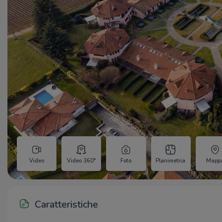
Video
Video 360°
Foto
Planimetria
Mapp
Caratteristiche