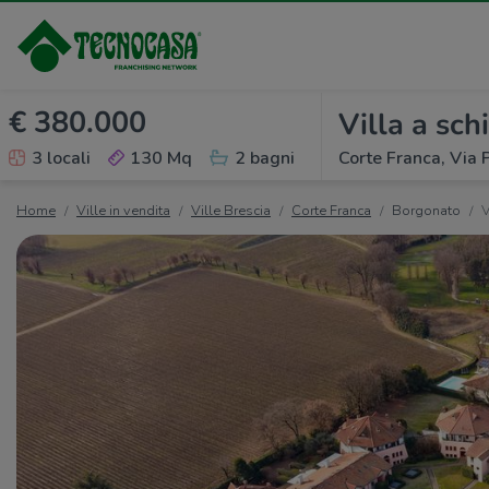
€ 380.000
Villa a sch
3 locali
130 Mq
2 bagni
Corte Franca, Via 
Home
Ville in vendita
Ville Brescia
Corte Franca
Borgonato
V