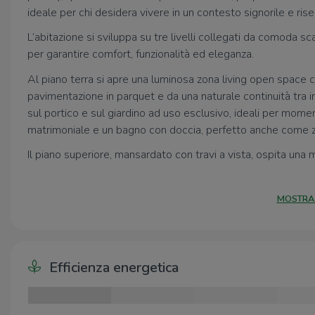
ideale per chi desidera vivere in un contesto signorile e rise
L’abitazione si sviluppa su tre livelli collegati da comoda sca
per garantire comfort, funzionalità ed eleganza.
Al piano terra si apre una luminosa zona living open space c
pavimentazione in parquet e da una naturale continuità tra 
sul portico e sul giardino ad uso esclusivo, ideali per momen
matrimoniale e un bagno con doccia, perfetto anche come zon
Il piano superiore, mansardato con travi a vista, ospita un
con apertura domotica, cabina armadio e bagno en suite co
charme.
MOSTRA
Il piano interrato, direttamente collegato all’abitazione, ac
hobby, oltre a locale lavanderia con bagno di servizio, loca
La proprietà è stata oggetto di un importante intervento di 
Efficienza energetica
livello e dotazioni tecnologiche avanzate, tra cui impianto e
con split, fibra ottica, riscaldamento con caldaia a condensa
allarme, garantendo elevati standard di comfort ed efficien